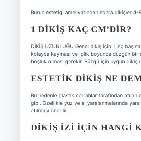
Burun estetiği ameliyatından sonra dikişler 4-
1 DIKIŞ KAÇ CM’DIR?
DİKİŞ UZUNLUĞU Genel dikiş için 1 inç başına 1
kolayca kayması ve iplik boyunca düzgün bir şe
boşluk olması gerekir. Büzgü için uygun dikiş uz
ESTETIK DIKIŞ NE DE
Bu nedenle plastik cerrahlar tarafından atılan di
gibi. Özellikle yüz ve el yaralanmalarında yara 
atılması önerilir.
DIKIŞ IZI IÇIN HANGI