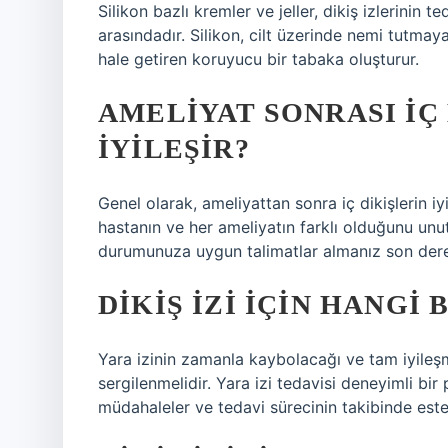
Silikon bazlı kremler ve jeller, dikiş izlerinin t
arasındadır. Silikon, cilt üzerinde nemi tutma
hale getiren koruyucu bir tabaka oluşturur.
AMELIYAT SONRASI IÇ
IYILEŞIR?
Genel olarak, ameliyattan sonra iç dikişlerin iy
hastanın ve her ameliyatın farklı olduğunu un
durumunuza uygun talimatlar almanız son dere
DIKIŞ IZI IÇIN HANGI
Yara izinin zamanla kaybolacağı ve tam iyileşm
sergilenmelidir. Yara izi tedavisi deneyimli bir 
müdahaleler ve tedavi sürecinin takibinde estet