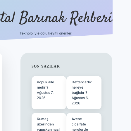
ital Barınak Rehberi
Teknolojiyle dolu keyifli öneriler!
hiltonbet güncel giriş
https:/
SIDEBAR
SON YAZILAR
Köpük aile
Defterdarlık
nedir ?
nereye
Ağustos 7,
bağlıdır ?
2026
Ağustos 6,
2026
Kumaş
Avene
üzerinden
cicalfate
yapışkan nasıl
nerelerde