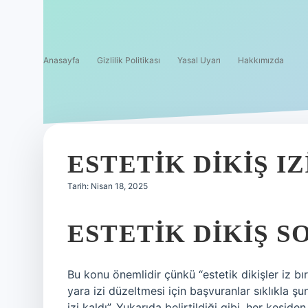
Anasayfa
Gizlilik Politikası
Yasal Uyarı
Hakkımızda
ESTETIK DIKIŞ IZ
Tarih: Nisan 18, 2025
ESTETIK DIKIŞ S
Bu konu önemlidir çünkü “estetik dikişler iz bır
yara izi düzeltmesi için başvuranlar sıklıkla ş
izi kaldı”. Yukarıda belirtildiği gibi, her keside