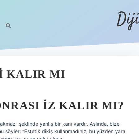
Dij
I KALIR MI
ONRASI IZ KALIR MI?
akmaz” şeklinde yanlış bir kanı vardır. Aslında, bize
unu söyler: “Estetik dikiş kullanmadınız, bu yüzden yara
n sonra az ya da çok iz kalır.