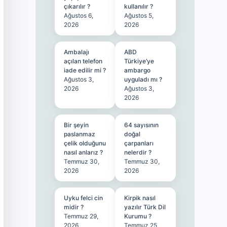
çıkarılır ?
kullanılır ?
Ağustos 6,
Ağustos 5,
2026
2026
Ambalajı
ABD
açılan telefon
Türkiye’ye
iade edilir mi ?
ambargo
Ağustos 3,
uyguladı mı ?
2026
Ağustos 3,
2026
Bir şeyin
64 sayısının
paslanmaz
doğal
çelik olduğunu
çarpanları
nasıl anlarız ?
nelerdir ?
Temmuz 30,
Temmuz 30,
2026
2026
Uyku felci cin
Kirpik nasıl
midir ?
yazılır Türk Dil
Temmuz 29,
Kurumu ?
2026
Temmuz 25,