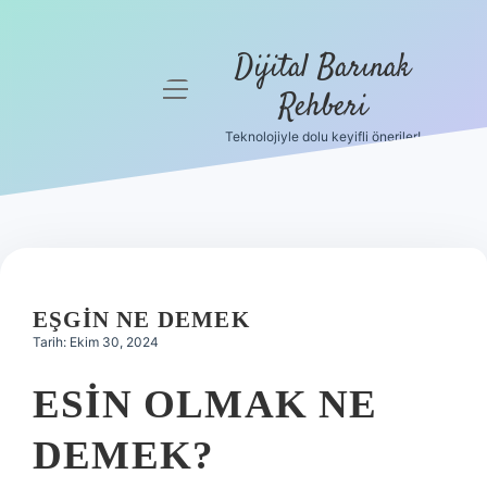
Dijital Barınak
menüyü
Rehberi
aç
Teknolojiyle dolu keyifli öneriler!
Anasayfa
Gizlilik
Politikası
Yasal Uyarı
EŞGIN NE DEMEK
Hakkımızda
Tarih: Ekim 30, 2024
ESIN OLMAK NE
DEMEK?