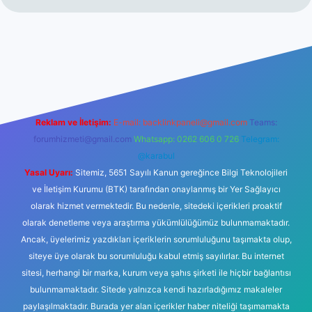
ş
https://www.betexper.xyz/
elexbetgiris.org
Reklam ve İletişim:
E-mail:
backlinkpaneli@gmail.com
Teams:
forumhizmeti@gmail.com
Whatsapp: 0262 606 0 726
Telegram:
@karabul
Yasal Uyarı:
Sitemiz, 5651 Sayılı Kanun gereğince Bilgi Teknolojileri
ve İletişim Kurumu (BTK) tarafından onaylanmış bir Yer Sağlayıcı
olarak hizmet vermektedir. Bu nedenle, sitedeki içerikleri proaktif
olarak denetleme veya araştırma yükümlülüğümüz bulunmamaktadır.
Ancak, üyelerimiz yazdıkları içeriklerin sorumluluğunu taşımakta olup,
siteye üye olarak bu sorumluluğu kabul etmiş sayılırlar. Bu internet
sitesi, herhangi bir marka, kurum veya şahıs şirketi ile hiçbir bağlantısı
bulunmamaktadır. Sitede yalnızca kendi hazırladığımız makaleler
paylaşılmaktadır. Burada yer alan içerikler haber niteliği taşımamakta