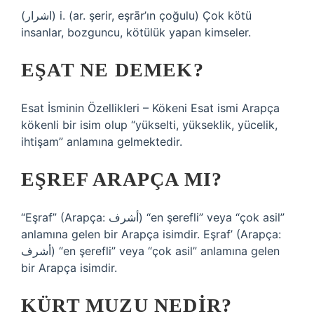
(ﺍﺷﺮﺍﺭ) i. (ar. şerіr, eşrār’ın çoğulu) Çok kötü
insanlar, bozguncu, kötülük yapan kimseler.
EŞAT NE DEMEK?
Esat İsminin Özellikleri – Kökeni Esat ismi Arapça
kökenli bir isim olup “yükselti, yükseklik, yücelik,
ihtişam” anlamına gelmektedir.
EŞREF ARAPÇA MI?
“Eşraf” (Arapça: أشرف‎) “en şerefli” veya “çok asil”
anlamına gelen bir Arapça isimdir. Eşraf’ (Arapça:
أشرف‎) “en şerefli” veya “çok asil” anlamına gelen
bir Arapça isimdir.
KÜRT MUZU NEDIR?