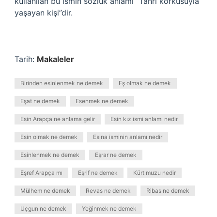
kullanılan bu ismin sözlük anlamı “Tanrı korkusuyla
yaşayan kişi”dir.
Tarih:
Makaleler
Birinden esinlenmek ne demek
Eş olmak ne demek
Eşat ne demek
Esenmek ne demek
Esin Arapça ne anlama gelir
Esin kız ismi anlamı nedir
Esin olmak ne demek
Esina isminin anlamı nedir
Esinlenmek ne demek
Eşrar ne demek
Eşref Arapça mı
Eşrif ne demek
Kürt muzu nedir
Mülhem ne demek
Revas ne demek
Ribas ne demek
Uçgun ne demek
Yeğinmek ne demek