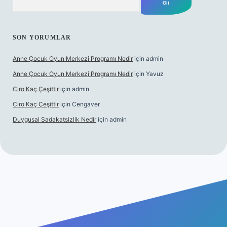
SON YORUMLAR
Anne Çocuk Oyun Merkezi Programı Nedir
için
admin
Anne Çocuk Oyun Merkezi Programı Nedir
için
Yavuz
Ciro Kaç Çeşittir
için
admin
Ciro Kaç Çeşittir
için
Cengaver
Duygusal Sadakatsizlik Nedir
için
admin
tps://www.betexper.xyz/
elexbetgiris.org