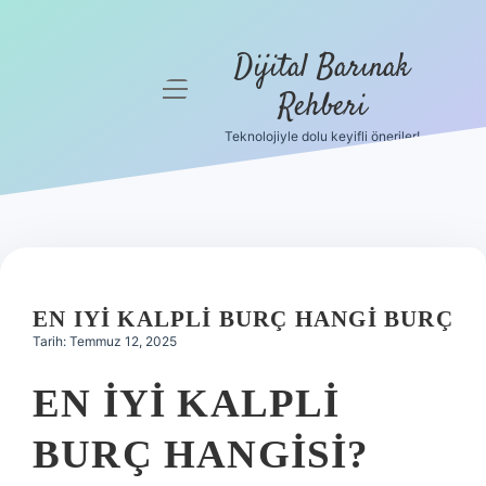
Dijital Barınak
menüyü
Rehberi
aç
Teknolojiyle dolu keyifli öneriler!
Anasayfa
Gizlilik
Politikası
Yasal Uyarı
EN IYI KALPLI BURÇ HANGI BURÇ
Hakkımızda
Tarih: Temmuz 12, 2025
EN IYI KALPLI
BURÇ HANGISI?