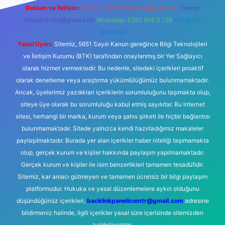
Reklam ve İletişim:
E-mail:
backlinkpaneli@gmail.com
Teams:
forumhizmeti@gmail.com
Whatsapp: 0262 606 0 726
Telegram:
@karabul
Yasal Uyarı:
Sitemiz, 5651 Sayılı Kanun gereğince Bilgi Teknolojileri
ve İletişim Kurumu (BTK) tarafından onaylanmış bir Yer Sağlayıcı
olarak hizmet vermektedir. Bu nedenle, sitedeki içerikleri proaktif
olarak denetleme veya araştırma yükümlülüğümüz bulunmamaktadır.
Ancak, üyelerimiz yazdıkları içeriklerin sorumluluğunu taşımakta olup,
siteye üye olarak bu sorumluluğu kabul etmiş sayılırlar. Bu internet
sitesi, herhangi bir marka, kurum veya şahıs şirketi ile hiçbir bağlantısı
bulunmamaktadır. Sitede yalnızca kendi hazırladığımız makaleler
paylaşılmaktadır. Burada yer alan içerikler haber niteliği taşımamakta
olup, gerçek kurum ve kişiler hakkında paylaşım yapılmamaktadır.
Gerçek kurum ve kişiler ile isim benzerlikleri tamamen tesadüfidir.
Sitemiz, kar amacı gütmeyen ve tamamen ücretsiz bir bilgi paylaşım
platformudur. Hukuka ve yasal düzenlemelere aykırı olduğunu
düşündüğünüz içerikleri,
backlinkpanelicomtr@gmail.com
adresine
bildirmeniz halinde, ilgili içerikler yasal süre içerisinde sitemizden
kaldırılacaktır.