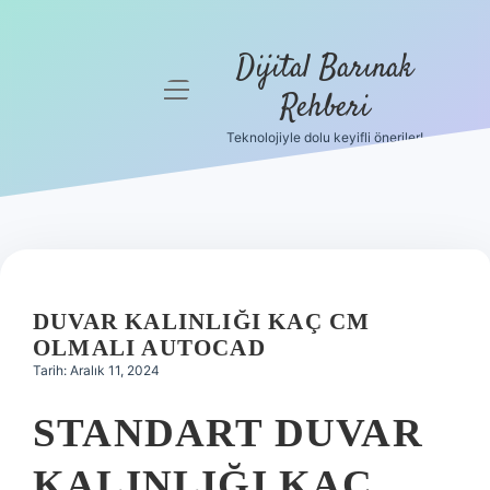
Dijital Barınak
menüyü
Rehberi
aç
Teknolojiyle dolu keyifli öneriler!
Anasayfa
Gizlilik
Politikası
Yasal Uyarı
DUVAR KALINLIĞI KAÇ CM
Hakkımızda
OLMALI AUTOCAD
Tarih: Aralık 11, 2024
STANDART DUVAR
KALINLIĞI KAÇ