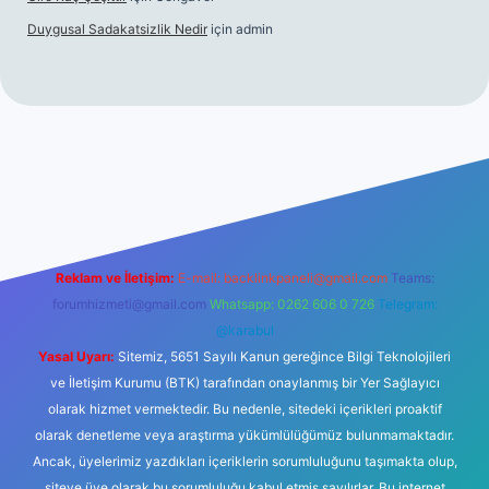
Duygusal Sadakatsizlik Nedir
için
admin
ttps://www.betexper.xyz/
elexbetgiris.org
Reklam ve İletişim:
E-mail:
backlinkpaneli@gmail.com
Teams:
forumhizmeti@gmail.com
Whatsapp: 0262 606 0 726
Telegram:
@karabul
Yasal Uyarı:
Sitemiz, 5651 Sayılı Kanun gereğince Bilgi Teknolojileri
ve İletişim Kurumu (BTK) tarafından onaylanmış bir Yer Sağlayıcı
olarak hizmet vermektedir. Bu nedenle, sitedeki içerikleri proaktif
olarak denetleme veya araştırma yükümlülüğümüz bulunmamaktadır.
Ancak, üyelerimiz yazdıkları içeriklerin sorumluluğunu taşımakta olup,
siteye üye olarak bu sorumluluğu kabul etmiş sayılırlar. Bu internet