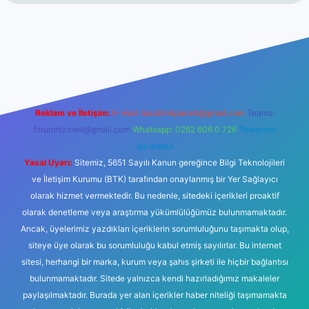
giriş
https://www.betexper.xyz/
elexbetgiris.org
Reklam ve İletişim:
E-mail:
backlinkpaneli@gmail.com
Teams:
forumhizmeti@gmail.com
Whatsapp: 0262 606 0 726
Telegram:
@karabul
Yasal Uyarı:
Sitemiz, 5651 Sayılı Kanun gereğince Bilgi Teknolojileri
ve İletişim Kurumu (BTK) tarafından onaylanmış bir Yer Sağlayıcı
olarak hizmet vermektedir. Bu nedenle, sitedeki içerikleri proaktif
olarak denetleme veya araştırma yükümlülüğümüz bulunmamaktadır.
Ancak, üyelerimiz yazdıkları içeriklerin sorumluluğunu taşımakta olup,
siteye üye olarak bu sorumluluğu kabul etmiş sayılırlar. Bu internet
sitesi, herhangi bir marka, kurum veya şahıs şirketi ile hiçbir bağlantısı
bulunmamaktadır. Sitede yalnızca kendi hazırladığımız makaleler
paylaşılmaktadır. Burada yer alan içerikler haber niteliği taşımamakta