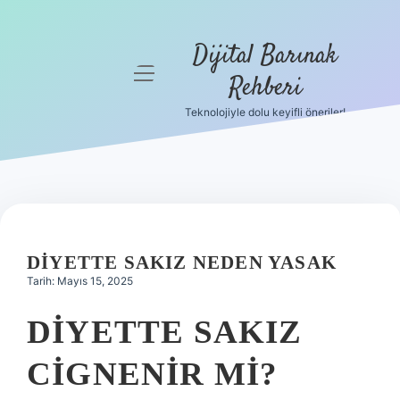
Dijital Barınak
menüyü
Rehberi
aç
Teknolojiyle dolu keyifli öneriler!
Anasayfa
Gizlilik
Politikası
Yasal Uyarı
DIYETTE SAKIZ NEDEN YASAK
Hakkımızda
Tarih: Mayıs 15, 2025
DIYETTE SAKIZ
CIGNENIR MI?