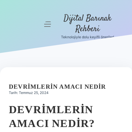
Dijital Barınak
menüyü
Rehberi
aç
Teknolojiyle dolu keyifli öneriler!
Anasayfa
Gizlilik
Politikası
Yasal Uyarı
DEVRIMLERIN AMACI NEDIR
Hakkımızda
Tarih: Temmuz 25, 2024
DEVRIMLERIN
AMACI NEDIR?