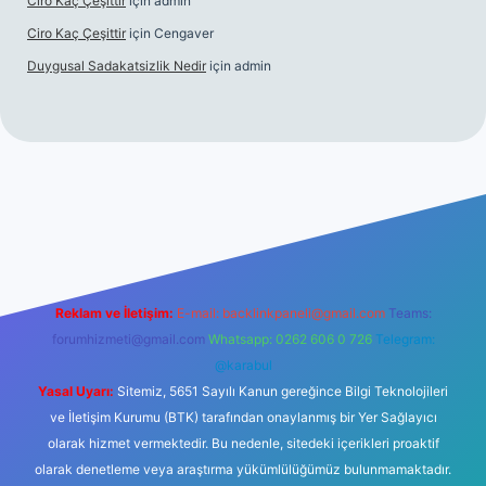
Ciro Kaç Çeşittir
için
admin
Ciro Kaç Çeşittir
için
Cengaver
Duygusal Sadakatsizlik Nedir
için
admin
iş
https://www.betexper.xyz/
elexbetgiris.org
Reklam ve İletişim:
E-mail:
backlinkpaneli@gmail.com
Teams:
forumhizmeti@gmail.com
Whatsapp: 0262 606 0 726
Telegram:
@karabul
Yasal Uyarı:
Sitemiz, 5651 Sayılı Kanun gereğince Bilgi Teknolojileri
ve İletişim Kurumu (BTK) tarafından onaylanmış bir Yer Sağlayıcı
olarak hizmet vermektedir. Bu nedenle, sitedeki içerikleri proaktif
olarak denetleme veya araştırma yükümlülüğümüz bulunmamaktadır.