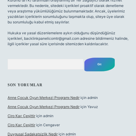
Kurumu (BTK) tarafından onaylanmış bir Yer Sağlayıcı olarak hizmet
vermektedir. Bu nedenle, sitedeki içerikleri proaktif olarak denetleme
veya araştırma yükümlülüğümüz bulunmamaktadır. Ancak, üyelerimiz
yazdıkları içeriklerin sorumluluğunu taşımakta olup, siteye üye olarak
bu sorumluluğu kabul etmiş sayılırlar.
Hukuka ve yasal düzenlemelere aykırı olduğunu düşündüğünüz
içerikleri,
backlinkpanelicomtr@gmail.com
adresine bildirmeniz halinde,
ilgili içerikler yasal süre içerisinde sitemizden kaldırılacaktır.
Arama
SON YORUMLAR
Anne Çocuk Oyun Merkezi Programı Nedir
için
admin
Anne Çocuk Oyun Merkezi Programı Nedir
için
Yavuz
Ciro Kaç Çeşittir
için
admin
Ciro Kaç Çeşittir
için
Cengaver
Duygusal Sadakatsizlik Nedir
için
admin