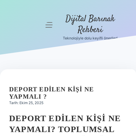
Dijital Barınak
menüyü
Rehberi
aç
Teknolojiyle dolu keyifli öneriler!
Anasayfa
Gizlilik
Politikası
Yasal Uyarı
DEPORT EDILEN KIŞI NE
Hakkımızda
YAPMALI ?
Tarih: Ekim 25, 2025
DEPORT EDILEN KIŞI NE
YAPMALI? TOPLUMSAL