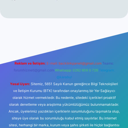
ş
https://www.betexper.xyz/
elexbetgiris.org
Reklam ve İletişim:
E-mail:
backlinkpaneli@gmail.com
Teams:
forumhizmeti@gmail.com
Whatsapp: 0262 606 0 726
Telegram:
@karabul
Yasal Uyarı:
Sitemiz, 5651 Sayılı Kanun gereğince Bilgi Teknolojileri
ve İletişim Kurumu (BTK) tarafından onaylanmış bir Yer Sağlayıcı
olarak hizmet vermektedir. Bu nedenle, sitedeki içerikleri proaktif
olarak denetleme veya araştırma yükümlülüğümüz bulunmamaktadır.
Ancak, üyelerimiz yazdıkları içeriklerin sorumluluğunu taşımakta olup,
siteye üye olarak bu sorumluluğu kabul etmiş sayılırlar. Bu internet
sitesi, herhangi bir marka, kurum veya şahıs şirketi ile hiçbir bağlantısı