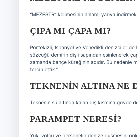
“MEZESTR” kelimesinin anlamı yarıya indirmekt
ÇIPA MI ÇAPA MI?
Portekizli, İspanyol ve Venedikli denizciler de
sözcüğü demirin dişli sapından esinlenerek çap
zamanda bahçe küreğinin adıdır. Bu nedenle 
tercih ettik.”
TEKNENIN ALTINA NE 
Teknenin su altında kalan dış kısmına gövde de
PARAMPET NERESI?
Yük, yolcu ve personelin denize düşmesini önl