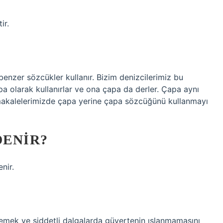
ir.
 benzer sözcükler kullanır. Bizim denizcilerimiz bu
a olarak kullanırlar ve ona çapa da derler. Çapa aynı
makalelerimizde çapa yerine çapa sözcüğünü kullanmayı
DENIR?
nir.
emek ve şiddetli dalgalarda güvertenin ıslanmamasını