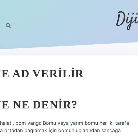
Dij
NE AD VERILIR
NE NE DENIR?
i halatı, bom vangı: Bomu veya yarım bomu her iki tarafa
eya ortadan bağlamak için bomun uçlarından sancağa