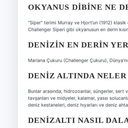
OKYANUS DIBINE NE D
“Siper” terimi Murray ve Hjort’un (1912) klasik
Challenger Siperi gibi okyanusun en derin kısıml
DENIZIN EN DERIN YER
Mariana Çukuru (Challenger Çukuru), Dünya’nın 
DENIZ ALTINDA NELER
Bunlar arasında; hidrozoanlar, süngerler, sert
tavşanları ve midyeler, kalamar, yassı solucanlar,
deniz kestaneleri, deniz hıyarları ve deniz ahtap
DENIZALTI NASIL DAL