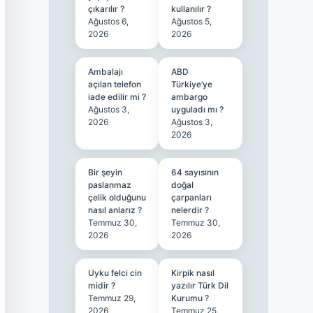
çıkarılır ?
kullanılır ?
Ağustos 6,
Ağustos 5,
2026
2026
Ambalajı
ABD
açılan telefon
Türkiye’ye
iade edilir mi ?
ambargo
Ağustos 3,
uyguladı mı ?
2026
Ağustos 3,
2026
Bir şeyin
64 sayısının
paslanmaz
doğal
çelik olduğunu
çarpanları
nasıl anlarız ?
nelerdir ?
Temmuz 30,
Temmuz 30,
2026
2026
Uyku felci cin
Kirpik nasıl
midir ?
yazılır Türk Dil
Temmuz 29,
Kurumu ?
2026
Temmuz 25,