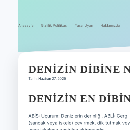
Anasayfa
Gizlilik Politikası
Yasal Uyarı
Hakkımızda
DENIZIN DIBINE 
Tarih: Haziran 27, 2025
DENIZIN EN DIBI
ABİS: Uçurum: Denizlerin derinliği. ABLİ: Gerg
(sancak veya iskele) çevirmek, dik tutmak v
veya iskeleye geçirilen ekipmandır.