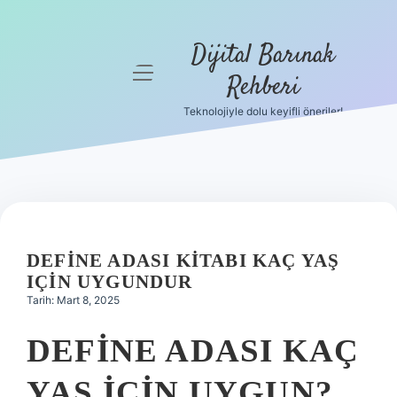
Dijital Barınak
menüyü
Rehberi
aç
Teknolojiyle dolu keyifli öneriler!
Anasayfa
Gizlilik
Politikası
Yasal Uyarı
DEFINE ADASI KITABI KAÇ YAŞ
Hakkımızda
IÇIN UYGUNDUR
Tarih: Mart 8, 2025
DEFINE ADASI KAÇ
YAŞ IÇIN UYGUN?