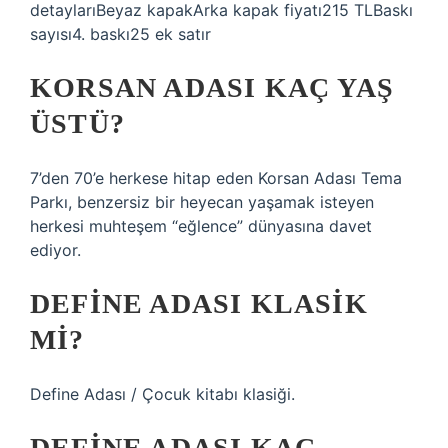
detaylarıBeyaz kapakArka kapak fiyatı215 TLBaskı
sayısı4. baskı25 ek satır
KORSAN ADASI KAÇ YAŞ
ÜSTÜ?
7’den 70’e herkese hitap eden Korsan Adası Tema
Parkı, benzersiz bir heyecan yaşamak isteyen
herkesi muhteşem “eğlence” dünyasına davet
ediyor.
DEFINE ADASI KLASIK
MI?
Define Adası / Çocuk kitabı klasiği.
DEFINE ADASI KAÇ