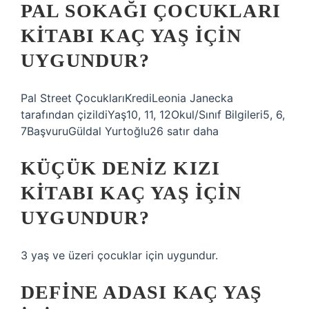
PAL SOKAĞI ÇOCUKLARI
KITABI KAÇ YAŞ IÇIN
UYGUNDUR?
Pal Street ÇocuklarıKrediLeonia Janecka
tarafından çizildiYaş10, 11, 12Okul/Sınıf Bilgileri5, 6,
7BaşvuruGüldal Yurtoğlu26 satır daha
KÜÇÜK DENIZ KIZI
KITABI KAÇ YAŞ IÇIN
UYGUNDUR?
3 yaş ve üzeri çocuklar için uygundur.
DEFINE ADASI KAÇ YAŞ