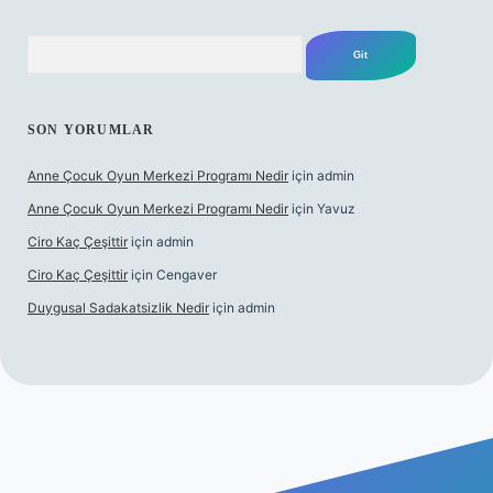
Arama
SON YORUMLAR
Anne Çocuk Oyun Merkezi Programı Nedir
için
admin
Anne Çocuk Oyun Merkezi Programı Nedir
için
Yavuz
Ciro Kaç Çeşittir
için
admin
Ciro Kaç Çeşittir
için
Cengaver
Duygusal Sadakatsizlik Nedir
için
admin
tps://www.betexper.xyz/
elexbetgiris.org