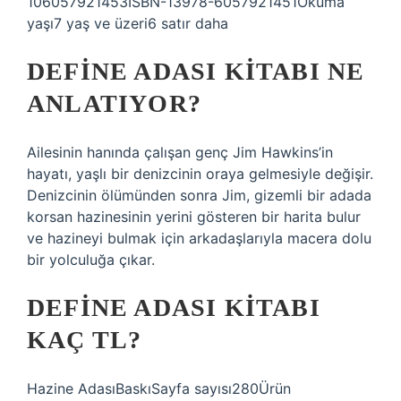
10‎6057921453ISBN-13‎978-6057921451Okuma
yaşı‎7 yaş ve üzeri6 satır daha
DEFINE ADASI KITABI NE
ANLATIYOR?
Ailesinin hanında çalışan genç Jim Hawkins’in
hayatı, yaşlı bir denizcinin oraya gelmesiyle değişir.
Denizcinin ölümünden sonra Jim, gizemli bir adada
korsan hazinesinin yerini gösteren bir harita bulur
ve hazineyi bulmak için arkadaşlarıyla macera dolu
bir yolculuğa çıkar.
DEFINE ADASI KITABI
KAÇ TL?
Hazine AdasıBaskıSayfa sayısı280Ürün