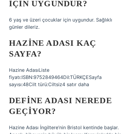
IÇIN UYGUNDUR?
6 yaş ve üzeri çocuklar için uygundur. Sağlıklı
günler dileriz.
HAZINE ADASI KAÇ
SAYFA?
Hazine AdasıListe
fiyatı:ISBN:9752849464Dil:TÜRKÇESayfa
sayısı:48Cilt türü:Ciltsiz4 satır daha
DEFINE ADASI NEREDE
GEÇIYOR?
Hazine Adası İngiltere’nin Bristol kentinde başlar.