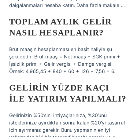
dalgalanmaları hesaba katın. Daha fazla makale …
TOPLAM AYLIK GELIR
NASIL HESAPLANIR?
Brüt maaşın hesaplanması en basit haliyle şu
şekildedir: Brüt maaş = Net maaş + SGK primi +
İşsizlik primi + Gelir vergisi + Damga vergisi.
Örnek: 4.965,45 + 840 + 60 + 126 + 7,56 = 6.
GELIRIN YÜZDE KAÇI
ILE YATIRIM YAPILMALI?
Gelirinizin %50’sini ihtiyaçlarınıza, %30’unu
isteklerinize ayırdıktan sonra kalan %20’yi tasarruf
için ayırmanız gerekir. Bunu yapmanın en iyi