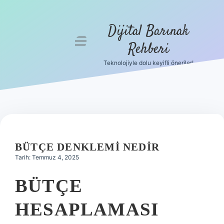
Dijital Barınak
menüyü
Rehberi
aç
Teknolojiyle dolu keyifli öneriler!
Anasayfa
Gizlilik
Politikası
Yasal Uyarı
BÜTÇE DENKLEMI NEDIR
Hakkımızda
Tarih: Temmuz 4, 2025
BÜTÇE
HESAPLAMASI