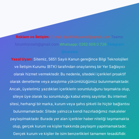
iş
https://www.betexper.xyz/
elexbetgiris.org
Reklam ve İletişim:
E-mail:
backlinkpaneli@gmail.com
Teams:
forumhizmeti@gmail.com
Whatsapp: 0262 606 0 726
Telegram:
@karabul
Yasal Uyarı:
Sitemiz, 5651 Sayılı Kanun gereğince Bilgi Teknolojileri
ve İletişim Kurumu (BTK) tarafından onaylanmış bir Yer Sağlayıcı
olarak hizmet vermektedir. Bu nedenle, sitedeki içerikleri proaktif
olarak denetleme veya araştırma yükümlülüğümüz bulunmamaktadır.
Ancak, üyelerimiz yazdıkları içeriklerin sorumluluğunu taşımakta olup,
siteye üye olarak bu sorumluluğu kabul etmiş sayılırlar. Bu internet
sitesi, herhangi bir marka, kurum veya şahıs şirketi ile hiçbir bağlantısı
bulunmamaktadır. Sitede yalnızca kendi hazırladığımız makaleler
paylaşılmaktadır. Burada yer alan içerikler haber niteliği taşımamakta
olup, gerçek kurum ve kişiler hakkında paylaşım yapılmamaktadır.
Gerçek kurum ve kişiler ile isim benzerlikleri tamamen tesadüfidir.