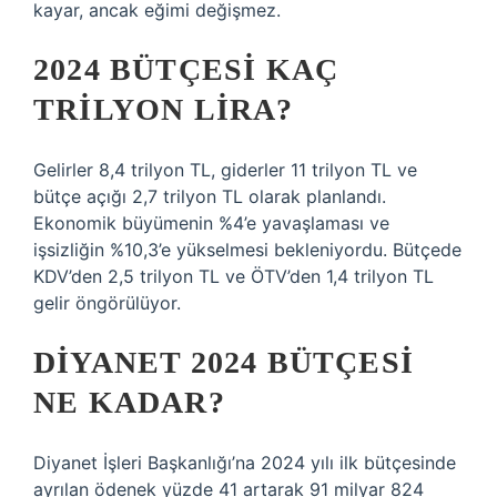
kayar, ancak eğimi değişmez.
2024 BÜTÇESI KAÇ
TRILYON LIRA?
Gelirler 8,4 trilyon TL, giderler 11 trilyon TL ve
bütçe açığı 2,7 trilyon TL olarak planlandı.
Ekonomik büyümenin %4’e yavaşlaması ve
işsizliğin %10,3’e yükselmesi bekleniyordu. Bütçede
KDV’den 2,5 trilyon TL ve ÖTV’den 1,4 trilyon TL
gelir öngörülüyor.
DIYANET 2024 BÜTÇESI
NE KADAR?
Diyanet İşleri Başkanlığı’na 2024 yılı ilk bütçesinde
ayrılan ödenek yüzde 41 artarak 91 milyar 824