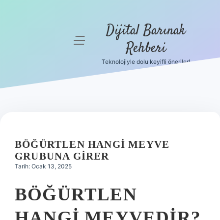
Dijital Barınak
menüyü
Rehberi
aç
Teknolojiyle dolu keyifli öneriler!
Anasayfa
Gizlilik
Politikası
Yasal Uyarı
BÖĞÜRTLEN HANGI MEYVE
Hakkımızda
GRUBUNA GIRER
Tarih: Ocak 13, 2025
BÖĞÜRTLEN
HANGI MEYVEDIR?