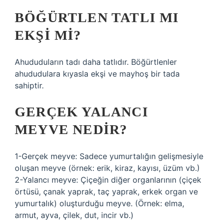
BÖĞÜRTLEN TATLI MI
EKŞI MI?
Ahududuların tadı daha tatlıdır. Böğürtlenler
ahududulara kıyasla ekşi ve mayhoş bir tada
sahiptir.
GERÇEK YALANCI
MEYVE NEDIR?
1-Gerçek meyve: Sadece yumurtalığın gelişmesiyle
oluşan meyve (örnek: erik, kiraz, kayısı, üzüm vb.)
2-Yalancı meyve: Çiçeğin diğer organlarının (çiçek
örtüsü, çanak yaprak, taç yaprak, erkek organ ve
yumurtalık) oluşturduğu meyve. (Örnek: elma,
armut, ayva, çilek, dut, incir vb.)