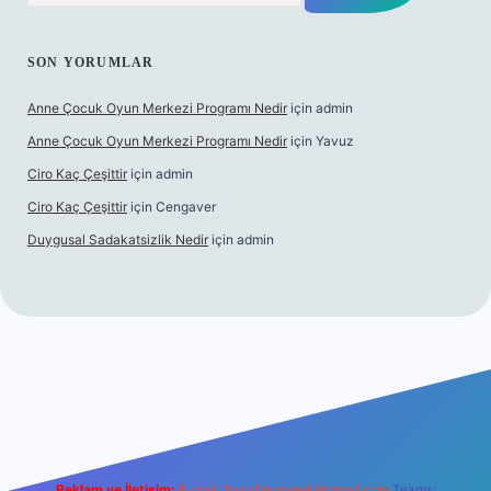
SON YORUMLAR
Anne Çocuk Oyun Merkezi Programı Nedir
için
admin
Anne Çocuk Oyun Merkezi Programı Nedir
için
Yavuz
Ciro Kaç Çeşittir
için
admin
Ciro Kaç Çeşittir
için
Cengaver
Duygusal Sadakatsizlik Nedir
için
admin
ttps://www.betexper.xyz/
elexbetgiris.org
Reklam ve İletişim:
E-mail:
backlinkpaneli@gmail.com
Teams: