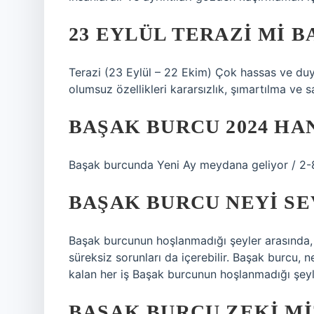
23 EYLÜL TERAZI MI B
Terazi (23 Eylül – 22 Ekim) Çok hassas ve duygu
olumsuz özellikleri kararsızlık, şımartılma ve sa
BAŞAK BURCU 2024 HA
Başak burcunda Yeni Ay meydana geliyor / 2-8
BAŞAK BURCU NEYI S
Başak burcunun hoşlanmadığı şeyler arasında, b
süreksiz sorunları da içerebilir. Başak burcu,
kalan her iş Başak burcunun hoşlanmadığı şeyl
BAŞAK BURCU ZEKI MI