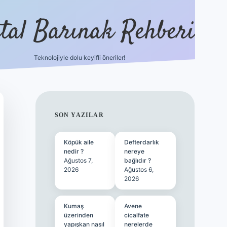
ital Barınak Rehberi
Teknolojiyle dolu keyifli öneriler!
hiltonbet güncel giriş
htt
SIDEBAR
SON YAZILAR
Köpük aile
Defterdarlık
nedir ?
nereye
Ağustos 7,
bağlıdır ?
2026
Ağustos 6,
2026
Kumaş
Avene
üzerinden
cicalfate
yapışkan nasıl
nerelerde