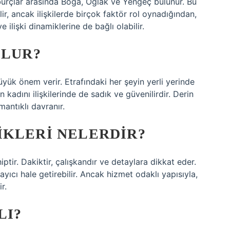
 burçlar arasında Boğa, Oğlak ve Yengeç bulunur. Bu
ir, ancak ilişkilerde birçok faktör rol oynadığından,
e ilişki dinamiklerine de bağlı olabilir.
OLUR?
ük önem verir. Etrafındaki her şeyin yerli yerinde
kadını ilişkilerinde de sadık ve güvenilirdir. Derin
antıklı davranır.
IKLERI NELERDIR?
ptir. Dakiktir, çalışkandır ve detaylara dikkat eder.
yıcı hale getirebilir. Ancak hizmet odaklı yapısıyla,
r.
LI?