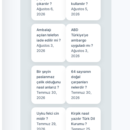
çıkarılır ?
kullanılır ?
Ağustos 6,
Ağustos 5,
2026
2026
Ambalajı
ABD
açılan telefon
Türkiye’ye
iade edilir mi ?
ambargo
Ağustos 3,
uyguladı mı ?
2026
Ağustos 3,
2026
Bir şeyin
64 sayısının
paslanmaz
doğal
çelik olduğunu
çarpanları
nasıl anlarız ?
nelerdir ?
Temmuz 30,
Temmuz 30,
2026
2026
Uyku felci cin
Kirpik nasıl
midir ?
yazılır Türk Dil
Temmuz 29,
Kurumu ?
2026
Temmuz 25,