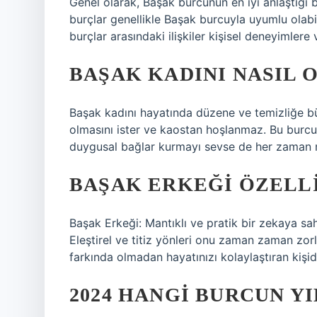
Genel olarak, Başak burcunun en iyi anlaştığı
burçlar genellikle Başak burcuyla uyumlu olabil
burçlar arasındaki ilişkiler kişisel deneyimlere v
BAŞAK KADINI NASIL 
Başak kadını hayatında düzene ve temizliğe büy
olmasını ister ve kaostan hoşlanmaz. Bu burcun 
duygusal bağlar kurmayı sevse de her zaman m
BAŞAK ERKEĞI ÖZELL
Başak Erkeği: Mantıklı ve pratik bir zekaya sahi
Eleştirel ve titiz yönleri onu zaman zaman zorla
farkında olmadan hayatınızı kolaylaştıran kişidi
2024 HANGI BURCUN YI