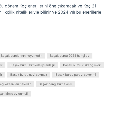
 Bu dönem Koç enerjilerini öne çıkaracak ve Koç 21
ikçilik nitelikleriyle bilinir ve 2024 yılı bu enerjilerle
Başak burçlarının huyu nedir
Başak burcu 2024 hangi ay
ır
Başak burcu kimlerle iyi anlaşır
Başak burcu kıskanç mıdır
ir
Başak burcu neyi sevmez
Başak burcu parayı sever mi
ği özellikleri nelerdir
Başak hangi burca aşık
şak kimle evlenmeli