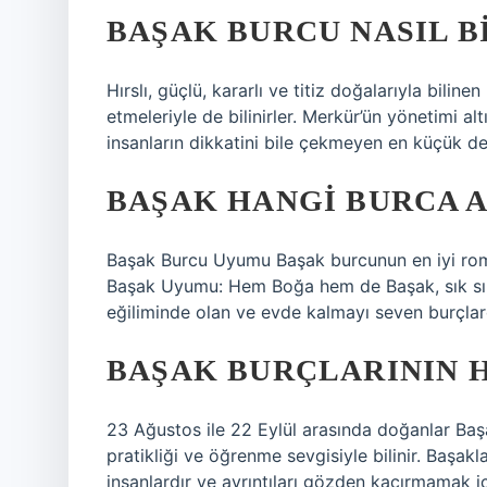
BAŞAK BURCU NASIL B
Hırslı, güçlü, kararlı ve titiz doğalarıyla bili
etmeleriyle de bilinirler. Merkür’ün yönetimi alt
insanların dikkatini bile çekmeyen en küçük det
BAŞAK HANGI BURCA A
Başak Burcu Uyumu Başak burcunun en iyi roma
Başak Uyumu: Hem Boğa hem de Başak, sık sık 
eğiliminde olan ve evde kalmayı seven burçlard
BAŞAK BURÇLARININ 
23 Ağustos ile 22 Eylül arasında doğanlar Başak
pratikliği ve öğrenme sevgisiyle bilinir. Başak
insanlardır ve ayrıntıları gözden kaçırmamak i