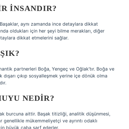
IR INSANDIR?
nen Başaklar, aynı zamanda ince detaylara dikkat
ında oldukları için her şeyi bilme merakları, diğer
aylara dikkat etmelerini sağlar.
ŞIK?
ntik partnerleri Boğa, Yengeç ve Oğlak’tır. Boğa ve
dışarı çıkıp sosyalleşmek yerine içe dönük olma
ır.
HUYU NEDIR?
 burcuna aittir. Başak titizliği, analitik düşünmesi,
lar genellikle mükemmeliyetçi ve ayrıntı odaklı
çin büyük çaba sarf ederler.