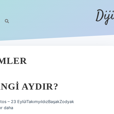
Dij
IMLER
NGI AYDIR?
stos – 23 EylülTakımyıldızBaşakZodyak
ır daha