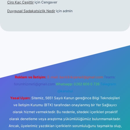
Ciro Kaç Çeşittir
için
Cengaver
Duygusal Sadakatsizlik Nedir
için
admin
https://www.betexper.xyz/
elexbetgiris.org
Reklam ve İletişim:
E-mail:
backlinkpaneli@gmail.com
Teams:
forumhizmeti@gmail.com
Whatsapp: 0262 606 0 726
Telegram:
@karabul
Yasal Uyarı:
Sitemiz, 5651 Sayılı Kanun gereğince Bilgi Teknolojileri
ve İletişim Kurumu (BTK) tarafından onaylanmış bir Yer Sağlayıcı
olarak hizmet vermektedir. Bu nedenle, sitedeki içerikleri proaktif
olarak denetleme veya araştırma yükümlülüğümüz bulunmamaktadır.
Ancak, üyelerimiz yazdıkları içeriklerin sorumluluğunu taşımakta olup,