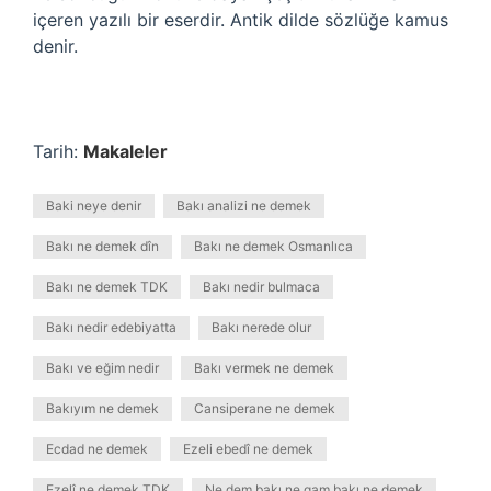
içeren yazılı bir eserdir. Antik dilde sözlüğe kamus
denir.
Tarih:
Makaleler
Baki neye denir
Bakı analizi ne demek
Bakı ne demek dîn
Bakı ne demek Osmanlıca
Bakı ne demek TDK
Bakı nedir bulmaca
Bakı nedir edebiyatta
Bakı nerede olur
Bakı ve eğim nedir
Bakı vermek ne demek
Bakıyım ne demek
Cansiperane ne demek
Ecdad ne demek
Ezeli ebedî ne demek
Ezelî ne demek TDK
Ne dem bakı ne gam bakı ne demek