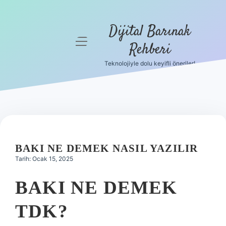
Dijital Barınak
menüyü
Rehberi
aç
Teknolojiyle dolu keyifli öneriler!
Anasayfa
Gizlilik
Politikası
Yasal Uyarı
BAKI NE DEMEK NASIL YAZILIR
Hakkımızda
Tarih: Ocak 15, 2025
BAKI NE DEMEK
TDK?