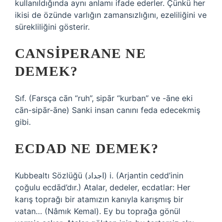
kullanıldığında aynı anlamı ifade ederler. Çünkü her
ikisi de özünde varlığın zamansızlığını, ezeliliğini ve
sürekliliğini gösterir.
CANSIPERANE NE
DEMEK?
Sıf. (Farsça cān “ruh”, sipār “kurban” ve -āne eki
cān-sipār-āne) Sanki insan canını feda edecekmiş
gibi.
ECDAD NE DEMEK?
Kubbealtı Sözlüğü (ﺍﺟﺪﺍﺩ) i. (Arjantin cedd’inin
çoğulu ecdād’dır.) Atalar, dedeler, ecdatlar: Her
karış toprağı bir atamızın kanıyla karışmış bir
vatan… (Nâmık Kemal). Ey bu toprağa gönül