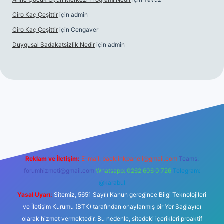
Ciro Kaç Çeşittir
için
admin
Ciro Kaç Çeşittir
için
Cengaver
Duygusal Sadakatsizlik Nedir
için
admin
iş
https://www.betexper.xyz/
elexbetgiris.org
Reklam ve İletişim:
E-mail:
backlinkpaneli@gmail.com
Teams:
forumhizmeti@gmail.com
Whatsapp: 0262 606 0 726
Telegram:
@karabul
Yasal Uyarı:
Sitemiz, 5651 Sayılı Kanun gereğince Bilgi Teknolojileri
ve İletişim Kurumu (BTK) tarafından onaylanmış bir Yer Sağlayıcı
olarak hizmet vermektedir. Bu nedenle, sitedeki içerikleri proaktif