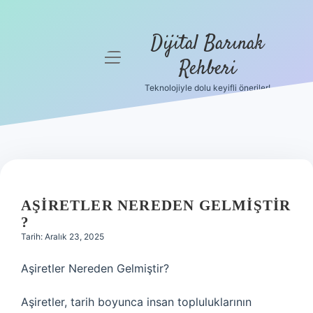
Dijital Barınak
menüyü
Rehberi
aç
Teknolojiyle dolu keyifli öneriler!
Anasayfa
Gizlilik
Politikası
Yasal Uyarı
AŞIRETLER NEREDEN GELMIŞTIR
Hakkımızda
?
Tarih: Aralık 23, 2025
Aşiretler Nereden Gelmiştir?
Aşiretler, tarih boyunca insan topluluklarının