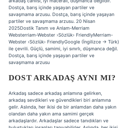
arkadaş canlısı, iyi maceralı, düşmanca değildir.
Dostça, barış içinde yaşayan partiler ve
savaşmama arzusu. Dostça, barış içinde yaşayan
partiler ve savaşmama arzusu. 20 Nisan
2025Dostik Tanım ve Anlam-Merriam
Websterriam-Webster ›Sözlük› FriendlyMerriam-
Webster ›Sözlük› FriendlyGoogle (İngilizce → Türk)
ile çevrili. Güçlü, samimi, iyi sınırlı, düşmanca değil.
Dostça, barış içinde yaşayan partiler ve
savaşmama arzusu
DOST ARKADAŞ AYNI MI?
Arkadaş sadece arkadaş anlamına gelirken,
arkadaş sevdikleri ve güvendikleri biri anlamına
gelir. Aslında, her ikisi de bir anlamdan daha yakın
olandan daha yakın ama samimi gerçek
arkadaşlardır. Arkadaşlar sadece tanıdıkları ve
buluştukları insanları tanıyabilirler. Aslında, her ikisi