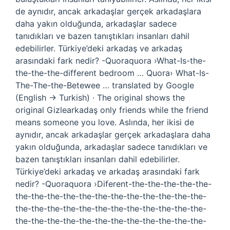
de aynıdır, ancak arkadaşlar gerçek arkadaşlara
daha yakın olduğunda, arkadaşlar sadece
tanıdıkları ve bazen tanıştıkları insanları dahil
edebilirler. Türkiye’deki arkadaş ve arkadaş
arasındaki fark nedir? -Quoraquora ›What-Is-the-
the-the-the-different bedroom … Quora› What-Is-
The-The-the-Betewee … translated by Google
(English → Turkish) · The original shows the
original Gizlearkadaş only friends while the friend
means someone you love. Aslında, her ikisi de
aynıdır, ancak arkadaşlar gerçek arkadaşlara daha
yakın olduğunda, arkadaşlar sadece tanıdıkları ve
bazen tanıştıkları insanları dahil edebilirler.
Türkiye’deki arkadaş ve arkadaş arasındaki fark
nedir? -Quoraquora ›Diferent-the-the-the-the-the-
the-the-the-the-the-the-the-the-the-the-the-the-
the-the-the-the-the-the-the-the-the-the-the-the-
the-the-the-the-the-the-the-the-the-the-the-the-