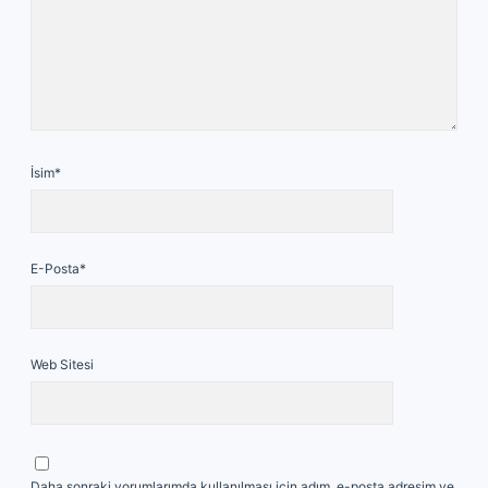
İsim*
E-Posta*
Web Sitesi
Daha sonraki yorumlarımda kullanılması için adım, e-posta adresim ve