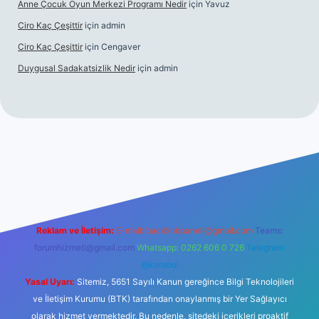
Anne Çocuk Oyun Merkezi Programı Nedir
için
Yavuz
Ciro Kaç Çeşittir
için
admin
Ciro Kaç Çeşittir
için
Cengaver
Duygusal Sadakatsizlik Nedir
için
admin
ş
https://www.betexper.xyz/
elexbetgiris.org
Reklam ve İletişim:
E-mail:
backlinkpaneli@gmail.com
Teams:
forumhizmeti@gmail.com
Whatsapp: 0262 606 0 726
Telegram:
@karabul
Yasal Uyarı:
Sitemiz, 5651 Sayılı Kanun gereğince Bilgi Teknolojileri
ve İletişim Kurumu (BTK) tarafından onaylanmış bir Yer Sağlayıcı
olarak hizmet vermektedir. Bu nedenle, sitedeki içerikleri proaktif