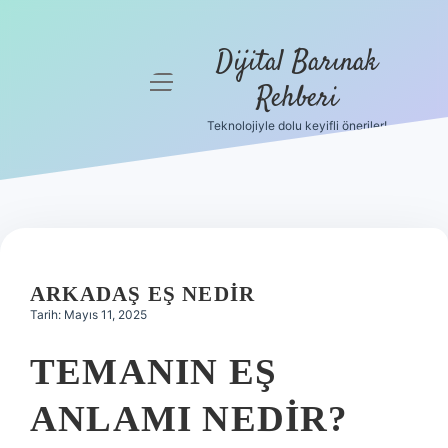
Dijital Barınak
menüyü
Rehberi
aç
Teknolojiyle dolu keyifli öneriler!
Anasayfa
Gizlilik
Politikası
Yasal Uyarı
ARKADAŞ EŞ NEDIR
Hakkımızda
Tarih: Mayıs 11, 2025
TEMANIN EŞ
ANLAMI NEDIR?