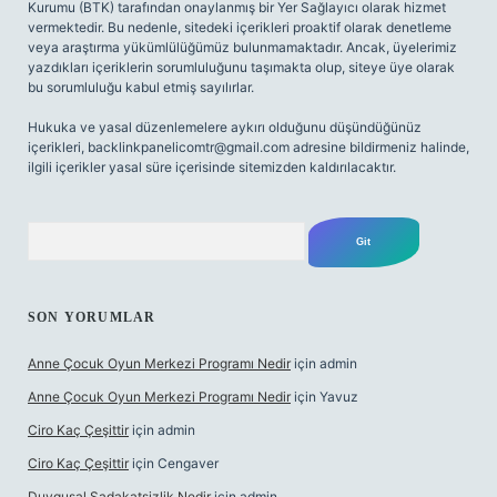
Kurumu (BTK) tarafından onaylanmış bir Yer Sağlayıcı olarak hizmet
vermektedir. Bu nedenle, sitedeki içerikleri proaktif olarak denetleme
veya araştırma yükümlülüğümüz bulunmamaktadır. Ancak, üyelerimiz
yazdıkları içeriklerin sorumluluğunu taşımakta olup, siteye üye olarak
bu sorumluluğu kabul etmiş sayılırlar.
Hukuka ve yasal düzenlemelere aykırı olduğunu düşündüğünüz
içerikleri,
backlinkpanelicomtr@gmail.com
adresine bildirmeniz halinde,
ilgili içerikler yasal süre içerisinde sitemizden kaldırılacaktır.
Arama
SON YORUMLAR
Anne Çocuk Oyun Merkezi Programı Nedir
için
admin
Anne Çocuk Oyun Merkezi Programı Nedir
için
Yavuz
Ciro Kaç Çeşittir
için
admin
Ciro Kaç Çeşittir
için
Cengaver
Duygusal Sadakatsizlik Nedir
için
admin