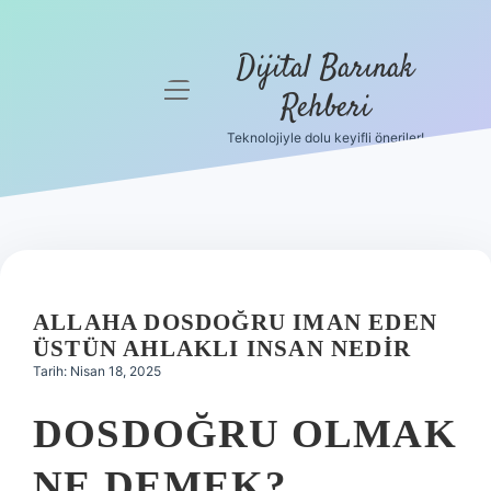
Dijital Barınak
menüyü
Rehberi
aç
Teknolojiyle dolu keyifli öneriler!
Anasayfa
Gizlilik
Politikası
Yasal Uyarı
ALLAHA DOSDOĞRU IMAN EDEN
Hakkımızda
ÜSTÜN AHLAKLI INSAN NEDIR
Tarih: Nisan 18, 2025
DOSDOĞRU OLMAK
NE DEMEK?