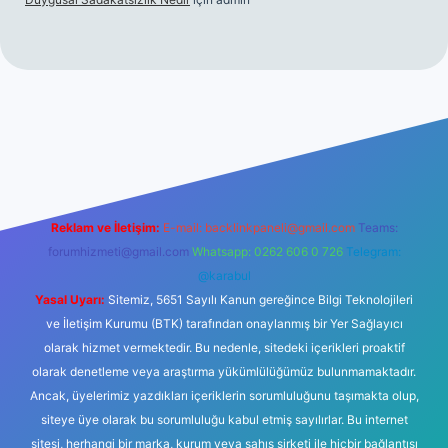
tps://www.betexper.xyz/
elexbetgiris.org
Reklam ve İletişim:
E-mail:
backlinkpaneli@gmail.com
Teams:
forumhizmeti@gmail.com
Whatsapp: 0262 606 0 726
Telegram:
@karabul
Yasal Uyarı:
Sitemiz, 5651 Sayılı Kanun gereğince Bilgi Teknolojileri
ve İletişim Kurumu (BTK) tarafından onaylanmış bir Yer Sağlayıcı
olarak hizmet vermektedir. Bu nedenle, sitedeki içerikleri proaktif
olarak denetleme veya araştırma yükümlülüğümüz bulunmamaktadır.
Ancak, üyelerimiz yazdıkları içeriklerin sorumluluğunu taşımakta olup,
siteye üye olarak bu sorumluluğu kabul etmiş sayılırlar. Bu internet
sitesi, herhangi bir marka, kurum veya şahıs şirketi ile hiçbir bağlantısı