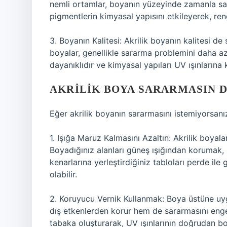
nemli ortamlar, boyanın yüzeyinde zamanla sara
pigmentlerin kimyasal yapısını etkileyerek, re
3. Boyanın Kalitesi: Akrilik boyanın kalitesi de
boyalar, genellikle sararma problemini daha a
dayanıklıdır ve kimyasal yapıları UV ışınlarına k
AKRILIK BOYA SARARMASIN D
Eğer akrilik boyanın sararmasını istemiyorsanız,
1. Işığa Maruz Kalmasını Azaltın: Akrilik boyala
Boyadığınız alanları güneş ışığından korumak,
kenarlarına yerleştirdiğiniz tabloları perde il
olabilir.
2. Koruyucu Vernik Kullanmak: Boya üstüne uy
dış etkenlerden korur hem de sararmasını engel
tabaka oluşturarak, UV ışınlarının doğrudan bo