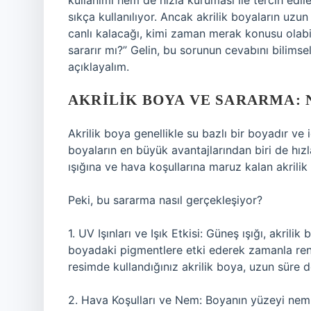
kullanımı hem de hızla kuruması ile tercih edil
sıkça kullanılıyor. Ancak akrilik boyaların uzu
canlı kalacağı, kimi zaman merak konusu olabili
sararır mı?” Gelin, bu sorunun cevabını bilimse
açıklayalım.
AKRILIK BOYA VE SARARMA:
Akrilik boya genellikle su bazlı bir boyadır ve 
boyaların en büyük avantajlarından biri de hız
ışığına ve hava koşullarına maruz kalan akrilik 
Peki, bu sararma nasıl gerçekleşiyor?
1. UV Işınları ve Işık Etkisi: Güneş ışığı, akrili
boyadaki pigmentlere etki ederek zamanla renk 
resimde kullandığınız akrilik boya, uzun süre 
2. Hava Koşulları ve Nem: Boyanın yüzeyi nem ve