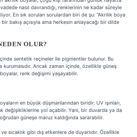
en akrilik boyalar, çoğu kişi tarafından günlük hayatta
n vadede nasıl davrandığı, renklerinin ne kadar süreyle
yor. En sık sorulan sorulardan biri de şu: “Akrilik boya
l bir bakış açısıyla ama herkesin anlayacağı bir dilde
 NEDEN OLUR?
içinde sentetik reçineler ile pigmentler bulunur. Bu
la kurumasıdır. Ancak zaman içinde, özellikle güneş
boyalar, renk değişimi yaşayabilir.
k boyaların en büyük düşmanlarından biridir. UV ışınları,
değişikliklerine yol açabilir. Yani, bir duvarda ya da
doğrudan güneşe maruz kaldığında sararabilir.
 sıcaklık gibi dış etkenlere de duyarlıdır. Özellikle