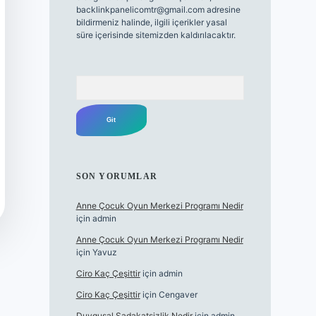
backlinkpanelicomtr@gmail.com
adresine
bildirmeniz halinde, ilgili içerikler yasal
süre içerisinde sitemizden kaldırılacaktır.
Arama
SON YORUMLAR
Anne Çocuk Oyun Merkezi Programı Nedir
için
admin
Anne Çocuk Oyun Merkezi Programı Nedir
için
Yavuz
Ciro Kaç Çeşittir
için
admin
Ciro Kaç Çeşittir
için
Cengaver
Duygusal Sadakatsizlik Nedir
için
admin