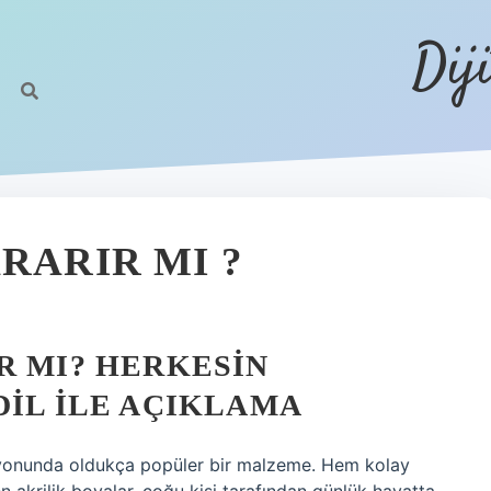
Dij
RARIR MI ?
R MI? HERKESIN
DIL ILE AÇIKLAMA
syonunda oldukça popüler bir malzeme. Hem kolay