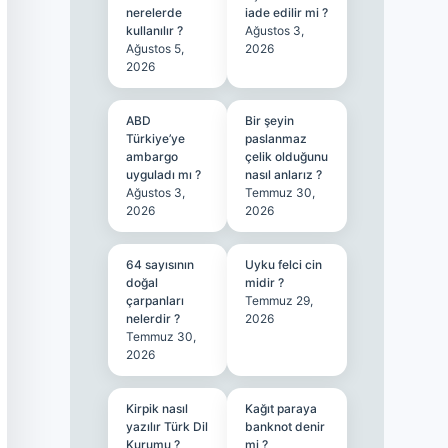
nerelerde
iade edilir mi ?
kullanılır ?
Ağustos 3,
Ağustos 5,
2026
2026
ABD
Bir şeyin
Türkiye’ye
paslanmaz
ambargo
çelik olduğunu
uyguladı mı ?
nasıl anlarız ?
Ağustos 3,
Temmuz 30,
2026
2026
64 sayısının
Uyku felci cin
doğal
midir ?
çarpanları
Temmuz 29,
nelerdir ?
2026
Temmuz 30,
2026
Kirpik nasıl
Kağıt paraya
yazılır Türk Dil
banknot denir
Kurumu ?
mi ?