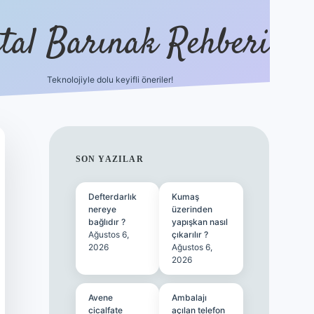
ital Barınak Rehberi
Teknolojiyle dolu keyifli öneriler!
hiltonbet güncel giriş
SIDEBAR
SON YAZILAR
Defterdarlık
Kumaş
nereye
üzerinden
bağlıdır ?
yapışkan nasıl
Ağustos 6,
çıkarılır ?
2026
Ağustos 6,
2026
Avene
Ambalajı
cicalfate
açılan telefon