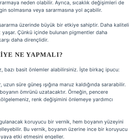
rmaya neden olabilir. Ayrıca, sıcaklık değişimleri de
ngin solmasına veya sararmasına yol açabilir.
 sararma üzerinde büyük bir etkiye sahiptir. Daha kaliteli
z yaşar. Çünkü içinde bulunan pigmentler daha
arşı daha dirençlidir.
IYE NE YAPMALI?
 bazı basit önlemler alabilirsiniz. İşte birkaç ipucu:
r, uzun süre güneş ışığına maruz kaldığında sararabilir.
 boyanın ömrünü uzatacaktır. Örneğin, pencere
e gölgelemeniz, renk değişimini önlemeye yardımcı
gulanacak koruyucu bir vernik, hem boyanın yüzeyini
leyebilir. Bu vernik, boyanın üzerine ince bir koruyucu
yaya etki etmesini engeller.