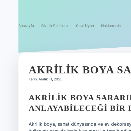
Anasayfa
Gizlilik Politikası
Yasal Uyarı
Hakkımızda
AKRILIK BOYA SA
Tarih: Aralık 11, 2025
AKRILIK BOYA SARARI
ANLAYABILECEĞI BIR 
Akrilik boya, sanat dünyasında ve ev dekora