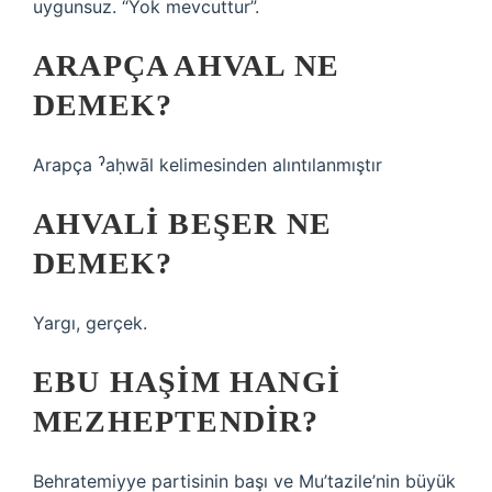
uygunsuz. “Yok mevcuttur”.
ARAPÇA AHVAL NE
DEMEK?
Arapça ˀaḥwāl kelimesinden alıntılanmıştır
AHVALI BEŞER NE
DEMEK?
Yargı, gerçek.
EBU HAŞIM HANGI
MEZHEPTENDIR?
Behratemiyye partisinin başı ve Mu’tazile’nin büyük