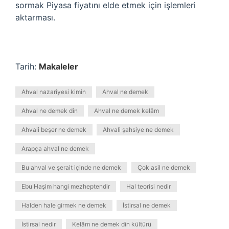
sormak Piyasa fiyatını elde etmek için işlemleri
aktarması.
Tarih:
Makaleler
Ahval nazariyesi kimin
Ahval ne demek
Ahval ne demek din
Ahval ne demek kelâm
Ahvali beşer ne demek
Ahvali şahsiye ne demek
Arapça ahval ne demek
Bu ahval ve şerait içinde ne demek
Çok asil ne demek
Ebu Haşim hangi mezheptendir
Hal teorisi nedir
Halden hale girmek ne demek
İstirsal ne demek
İstirsal nedir
Kelâm ne demek din kültürü