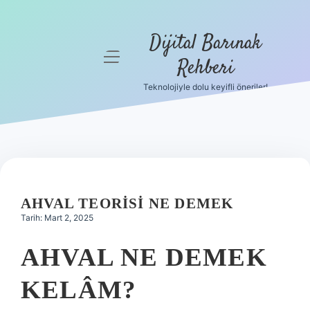
Dijital Barınak
menüyü
Rehberi
aç
Teknolojiyle dolu keyifli öneriler!
Anasayfa
Gizlilik
Politikası
Yasal Uyarı
AHVAL TEORISI NE DEMEK
Hakkımızda
Tarih: Mart 2, 2025
AHVAL NE DEMEK
KELÂM?