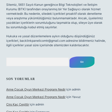
Sitemiz, 5651 Sayılı Kanun gereğince Bilgi Teknolojileri ve İletişim
Kurumu (BTK) tarafından onaylanmış bir Yer Sağlayıcı olarak hizmet
vermektedir. Bu nedenle, sitedeki içerikleri proaktif olarak denetleme
veya araştırma yükümlülüğümüz bulunmamaktadır. Ancak, üyelerimiz
yazdıkları içeriklerin sorumluluğunu taşımakta olup, siteye üye olarak
bu sorumluluğu kabul etmiş sayılırlar.
Hukuka ve yasal düzenlemelere aykırı olduğunu düşündüğünüz
içerikleri,
backlinkpanelicomtr@gmail.com
adresine bildirmeniz halinde,
ilgili içerikler yasal süre içerisinde sitemizden kaldırılacaktır.
Arama
SON YORUMLAR
Anne Çocuk Oyun Merkezi Programı Nedir
için
admin
Anne Çocuk Oyun Merkezi Programı Nedir
için
Yavuz
Ciro Kaç Çeşittir
için
admin
Ciro Kaç Çeşittir
için
Cengaver