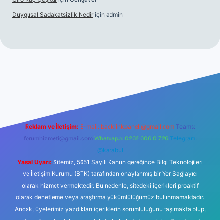
Duygusal Sadakatsizlik Nedir
için
admin
ttps://www.betexper.xyz/
elexbetgiris.org
Reklam ve İletişim:
E-mail:
backlinkpaneli@gmail.com
Teams:
forumhizmeti@gmail.com
Whatsapp: 0262 606 0 726
Telegram:
@karabul
Yasal Uyarı:
Sitemiz, 5651 Sayılı Kanun gereğince Bilgi Teknolojileri
ve İletişim Kurumu (BTK) tarafından onaylanmış bir Yer Sağlayıcı
olarak hizmet vermektedir. Bu nedenle, sitedeki içerikleri proaktif
olarak denetleme veya araştırma yükümlülüğümüz bulunmamaktadır.
Ancak, üyelerimiz yazdıkları içeriklerin sorumluluğunu taşımakta olup,