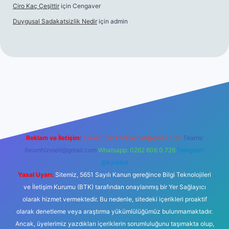
Ciro Kaç Çeşittir
için
Cengaver
Duygusal Sadakatsizlik Nedir
için
admin
iş
https://www.betexper.xyz/
elexbetgiris.org
Reklam ve İletişim:
E-mail:
backlinkpaneli@gmail.com
Teams:
forumhizmeti@gmail.com
Whatsapp: 0262 606 0 726
Telegram:
@karabul
Yasal Uyarı:
Sitemiz, 5651 Sayılı Kanun gereğince Bilgi Teknolojileri
ve İletişim Kurumu (BTK) tarafından onaylanmış bir Yer Sağlayıcı
olarak hizmet vermektedir. Bu nedenle, sitedeki içerikleri proaktif
olarak denetleme veya araştırma yükümlülüğümüz bulunmamaktadır.
Ancak, üyelerimiz yazdıkları içeriklerin sorumluluğunu taşımakta olup,