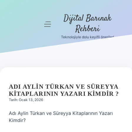
Dijital Barınak
menüyü
Rehberi
aç
Teknolojiyle dolu keyifli öneriler!
Anasayfa
Gizlilik
Politikası
Yasal Uyarı
ADI AYLIN TÜRKAN VE SÜREYYA
Hakkımızda
KITAPLARININ YAZARI KIMDIR ?
Tarih: Ocak 13, 2026
Adı Aylin Türkan ve Süreyya Kitaplarının Yazarı
Kimdir?