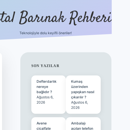
ital Barınak Rehberi
Teknolojiyle dolu keyifli öneriler!
hiltonbet güncel giriş
https
SIDEBAR
SON YAZILAR
Defterdarlık
Kumaş
nereye
üzerinden
bağlıdır ?
yapışkan nasıl
Ağustos 6,
çıkarılır ?
2026
Ağustos 6,
2026
Avene
Ambalajı
cicalfate
açılan telefon