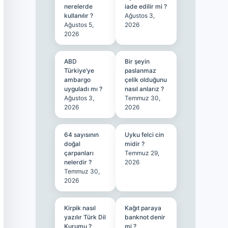
nerelerde
iade edilir mi ?
kullanılır ?
Ağustos 3,
Ağustos 5,
2026
2026
ABD
Bir şeyin
Türkiye’ye
paslanmaz
ambargo
çelik olduğunu
uyguladı mı ?
nasıl anlarız ?
Ağustos 3,
Temmuz 30,
2026
2026
64 sayısının
Uyku felci cin
doğal
midir ?
çarpanları
Temmuz 29,
nelerdir ?
2026
Temmuz 30,
2026
Kirpik nasıl
Kağıt paraya
yazılır Türk Dil
banknot denir
Kurumu ?
mi ?