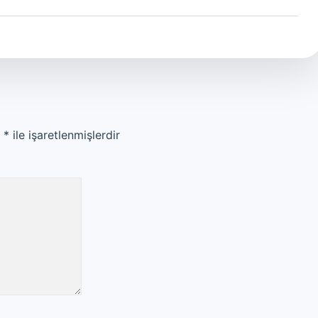
r
*
ile işaretlenmişlerdir