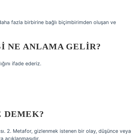
daha fazla birbirine bağlı biçimbirimden oluşan ve
I NE ANLAMA GELIR?
ğını ifade ederiz.
?
E DEMEK?
ması. 2. Metafor, gizlenmek istenen bir olay, düşünce veya
a açıklanmasıdır.