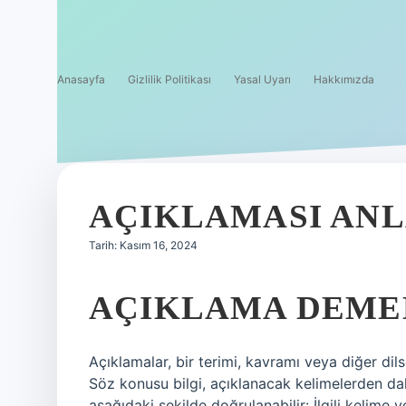
Anasayfa
Gizlilik Politikası
Yasal Uyarı
Hakkımızda
AÇIKLAMASI ANL
Tarih: Kasım 16, 2024
AÇIKLAMA DEME
Açıklamalar, bir terimi, kavramı veya diğer dils
Söz konusu bilgi, açıklanacak kelimelerden dah
aşağıdaki şekilde doğrulanabilir: İlgili kelime y