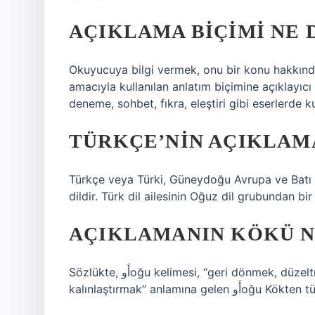
AÇIKLAMA BIÇIMI NE
Okuyucuya bilgi vermek, onu bir konu hakkınd
amacıyla kullanılan anlatım biçimine açıklayıcı 
deneme, sohbet, fıkra, eleştiri gibi eserlerde kul
TÜRKÇE’NIN AÇIKLAMA
Türkçe veya Türki, Güneydoğu Avrupa ve Batı As
dildir. Türk dil ailesinin Oğuz dil grubundan bi
AÇIKLAMANIN KÖKÜ N
Sözlükte, أَوoğu kelimesi, “geri dönmek, düzeltmek, yönetmek, hak sahibine geri dönmek, bir sıvıyı
kalınlaştırmak” anlamına gelen أَو