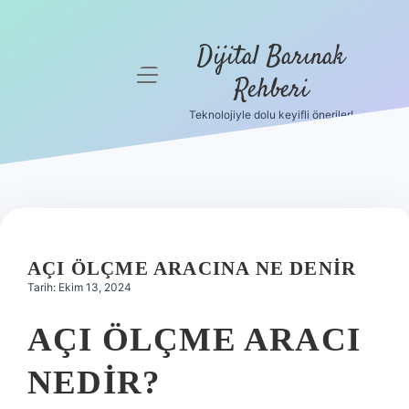
Dijital Barınak
menüyü
Rehberi
aç
Teknolojiyle dolu keyifli öneriler!
Anasayfa
Gizlilik
Politikası
Yasal Uyarı
AÇI ÖLÇME ARACINA NE DENIR
Hakkımızda
Tarih: Ekim 13, 2024
AÇI ÖLÇME ARACI
NEDIR?