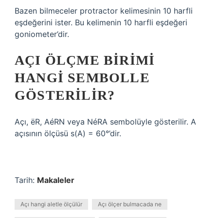
Bazen bilmeceler protractor kelimesinin 10 harfli
eşdeğerini ister. Bu kelimenin 10 harfli eşdeğeri
goniometer’dir.
AÇI ÖLÇME BIRIMI
HANGI SEMBOLLE
GÖSTERILIR?
Açı, ëR, AéRN veya NéRA sembolüyle gösterilir. A
açısının ölçüsü s(A) = 60°’dir.
Tarih:
Makaleler
Açı hangi aletle ölçülür
Açı ölçer bulmacada ne