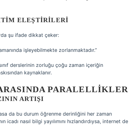
TIM ELEŞTIRILERI
orda şu ifade dikkat çeker:
 zamanında işleyebilmekte zorlanmaktadır.”
sınıf derslerinin zorluğu çoğu zaman içeriğin
skısından kaynaklanır.
ARASINDA PARALELLIKLER
ININ ARTIŞI
ğlasa da bu durum öğrenme derinliğini her zaman
n icadı nasıl bilgi yayılımını hızlandırdıysa, internet de