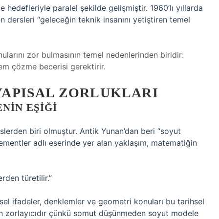
 hedefleriyle paralel şekilde gelişmiştir. 1960’lı yıllarda
n dersleri “geleceğin teknik insanını yetiştiren temel
ularını zor bulmasının temel nedenlerinden biridir:
lem çözme becerisi gerektirir.
 YAPISAL ZORLUKLARI
NIN EŞIĞI
slerden biri olmuştur. Antik Yunan’dan beri “soyut
 Elementler adlı eserinde yer alan yaklaşım, matematiğin
den türetilir.”
sel ifadeler, denklemler ve geometri konuları bu tarihsel
çin zorlayıcıdır çünkü somut düşünmeden soyut modele