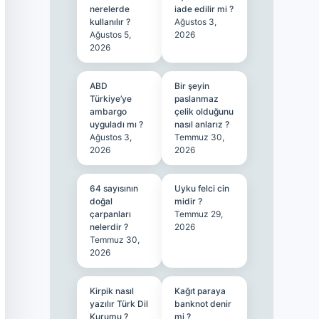
nerelerde
iade edilir mi ?
kullanılır ?
Ağustos 3,
Ağustos 5,
2026
2026
ABD
Bir şeyin
Türkiye’ye
paslanmaz
ambargo
çelik olduğunu
uyguladı mı ?
nasıl anlarız ?
Ağustos 3,
Temmuz 30,
2026
2026
64 sayısının
Uyku felci cin
doğal
midir ?
çarpanları
Temmuz 29,
nelerdir ?
2026
Temmuz 30,
2026
Kirpik nasıl
Kağıt paraya
yazılır Türk Dil
banknot denir
Kurumu ?
mi ?