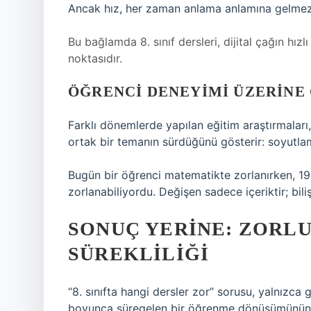
Ancak hız, her zaman anlama anlamına gelmez
Bu bağlamda 8. sınıf dersleri, dijital çağın hızl
noktasıdır.
ÖĞRENCI DENEYIMI ÜZERINE
Farklı dönemlerde yapılan eğitim araştırmaları,
ortak bir temanın sürdüğünü gösterir: soyutl
Bugün bir öğrenci matematikte zorlanırken, 19
zorlanabiliyordu. Değişen sadece içeriktir; biliş
SONUÇ YERINE: ZORL
SÜREKLILIĞI
“8. sınıfta hangi dersler zor” sorusu, yalnızca 
boyunca süregelen bir öğrenme dönüşümünün pa