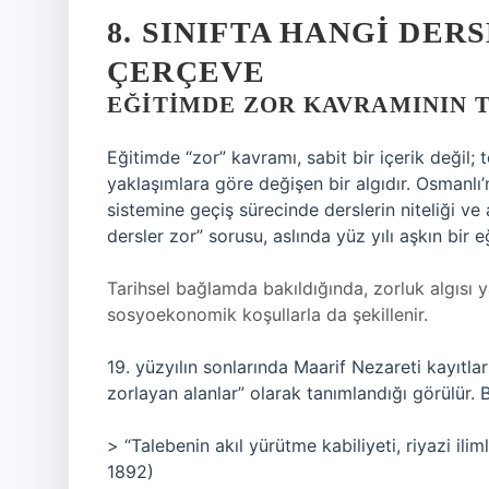
8. SINIFTA HANGI DER
ÇERÇEVE
EĞITIMDE ZOR KAVRAMININ 
Eğitimde “zor” kavramı, sabit bir içerik değil; 
yaklaşımlara göre değişen bir algıdır. Osmanl
sistemine geçiş sürecinde derslerin niteliği ve 
dersler zor” sorusu, aslında yüz yılı aşkın bi
Tarihsel bağlamda bakıldığında, zorluk algısı y
sosyoekonomik koşullarla da şekillenir.
19. yüzyılın sonlarında Maarif Nezareti kayıtla
zorlayan alanlar” olarak tanımlandığı görülür. 
> “Talebenin akıl yürütme kabiliyeti, riyazi il
1892)