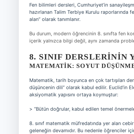
Fen bilimleri dersleri, Cumhuriyet’in sanayileşme
hazırlanan Talim Terbiye Kurulu raporlarında fe
alan” olarak tanımlanır.
Bu durum, modern öğrencinin 8. sınıfta fen kon
içerik yalnızca bilgi değil, aynı zamanda prob
8. SINIF DERSLERININ
MATEMATIK: SOYUT DÜŞÜNME
Matematik, tarih boyunca en çok tartışılan der
düşüncenin dili” olarak kabul edilir. Euclid’in
aksiyomatik yapısını ortaya koymuştur:
> “Bütün doğrular, kabul edilen temel önermeler
8. sınıf matematik müfredatında yer alan cebir
geleneğin devamıdır. Bu nedenle öğrenciler i