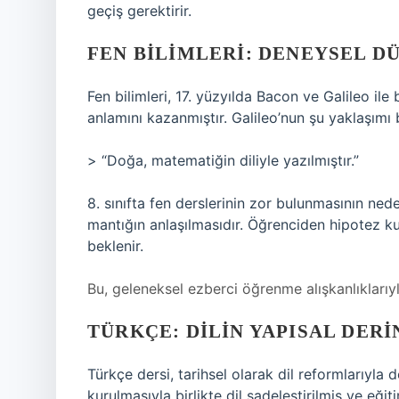
geçiş gerektirir.
FEN BILIMLERI: DENEYSEL D
Fen bilimleri, 17. yüzyılda Bacon ve Galileo il
anlamını kazanmıştır. Galileo’nun şu yaklaşımı bi
> “Doğa, matematiğin diliyle yazılmıştır.”
8. sınıfta fen derslerinin zor bulunmasının ned
mantığın anlaşılmasıdır. Öğrenciden hipotez 
beklenir.
Bu, geleneksel ezberci öğrenme alışkanlıklarıyla ç
TÜRKÇE: DILIN YAPISAL DERI
Türkçe dersi, tarihsel olarak dil reformlarıyla
kurulmasıyla birlikte dil sadeleştirilmiş ve eğit