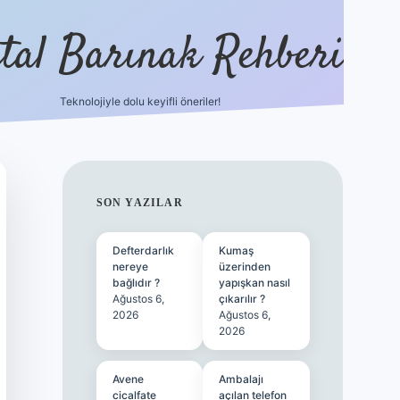
ital Barınak Rehberi
Teknolojiyle dolu keyifli öneriler!
hiltonbet güncel giriş
ht
SIDEBAR
SON YAZILAR
Defterdarlık
Kumaş
nereye
üzerinden
bağlıdır ?
yapışkan nasıl
Ağustos 6,
çıkarılır ?
2026
Ağustos 6,
2026
Avene
Ambalajı
cicalfate
açılan telefon