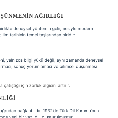
ÜŞÜNMENIN AĞIRLIĞI
e birlikte deneysel yöntemin gelişmesiyle modern
lim tarihinin temel taşlarından biridir:
eni, yalnızca bilgi yükü değil, aynı zamanda deneysel
kurması, sonuç yorumlaması ve bilimsel düşünmesi
atıştığı için zorluk algısını artırır.
NLIĞI
 doğrudan bağlantılıdır. 1932’de Türk Dil Kurumu’nun
imde yeni bir yazı dili oluşturulmuştur.