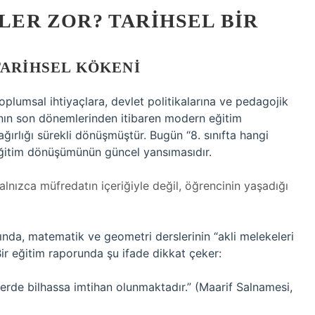
SLER ZOR? TARIHSEL BIR
TARIHSEL KÖKENI
toplumsal ihtiyaçlara, devlet politikalarına ve pedagojik
ı’nın son dönemlerinden itibaren modern eğitim
ağırlığı sürekli dönüşmüştür. Bugün “8. sınıfta hangi
r eğitim dönüşümünün güncel yansımasıdır.
alnızca müfredatın içeriğiyle değil, öğrencinin yaşadığı
rında, matematik ve geometri derslerinin “akli melekeleri
Bir eğitim raporunda şu ifade dikkat çeker:
imlerde bilhassa imtihan olunmaktadır.” (Maarif Salnamesi,