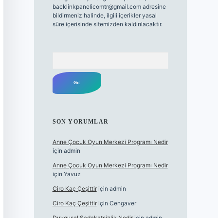
backlinkpanelicomtr@gmail.com
adresine
bildirmeniz halinde, ilgili içerikler yasal
süre içerisinde sitemizden kaldırılacaktır.
Arama
SON YORUMLAR
Anne Çocuk Oyun Merkezi Programı Nedir
için
admin
Anne Çocuk Oyun Merkezi Programı Nedir
için
Yavuz
Ciro Kaç Çeşittir
için
admin
Ciro Kaç Çeşittir
için
Cengaver
Duygusal Sadakatsizlik Nedir
için
admin