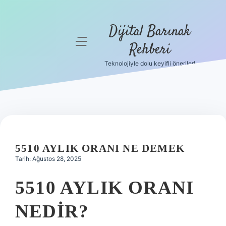
Dijital Barınak
menüyü
Rehberi
aç
Teknolojiyle dolu keyifli öneriler!
Anasayfa
Gizlilik
Politikası
Yasal Uyarı
5510 AYLIK ORANI NE DEMEK
Hakkımızda
Tarih: Ağustos 28, 2025
5510 AYLIK ORANI
NEDIR?