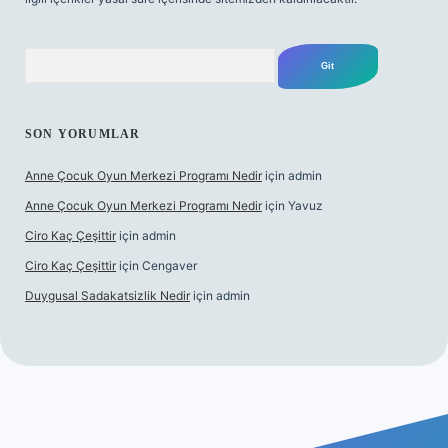
Arama
SON YORUMLAR
Anne Çocuk Oyun Merkezi Programı Nedir
için
admin
Anne Çocuk Oyun Merkezi Programı Nedir
için
Yavuz
Ciro Kaç Çeşittir
için
admin
Ciro Kaç Çeşittir
için
Cengaver
Duygusal Sadakatsizlik Nedir
için
admin
ttps://www.betexper.xyz/
elexbetgiris.org