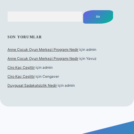
Arama
SON YORUMLAR
Anne Çocuk Oyun Merkezi Programı Nedir
için
admin
Anne Çocuk Oyun Merkezi Programı Nedir
için
Yavuz
Ciro Kaç Çeşittir
için
admin
Ciro Kaç Çeşittir
için
Cengaver
Duygusal Sadakatsizlik Nedir
için
admin
s://www.betexper.xyz/
elexbetgiris.org