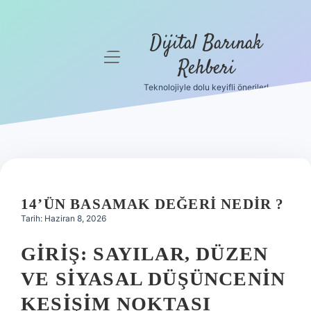
Dijital Barınak
menüyü
Rehberi
aç
Teknolojiyle dolu keyifli öneriler!
Anasayfa
Gizlilik
Politikası
Yasal Uyarı
14’ÜN BASAMAK DEĞERI NEDIR ?
Hakkımızda
Tarih: Haziran 8, 2026
GIRIŞ: SAYILAR, DÜZEN
VE SIYASAL DÜŞÜNCENIN
KESIŞIM NOKTASI