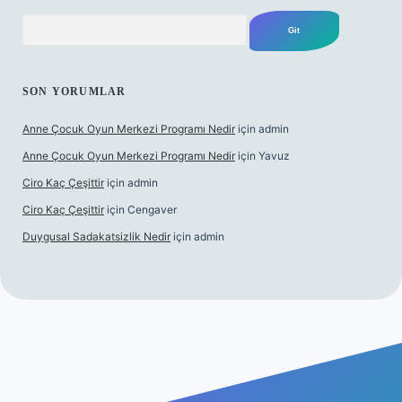
Arama
SON YORUMLAR
Anne Çocuk Oyun Merkezi Programı Nedir
için
admin
Anne Çocuk Oyun Merkezi Programı Nedir
için
Yavuz
Ciro Kaç Çeşittir
için
admin
Ciro Kaç Çeşittir
için
Cengaver
Duygusal Sadakatsizlik Nedir
için
admin
ncel giriş
https://www.betexper.xyz/
elexbetgiris.org