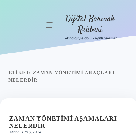
Dijital Barınak
menüyü
Rehberi
aç
Teknolojiyle dolu keyifli öneriler!
Anasayfa
Gizlilik
Politikası
ETIKET:
ZAMAN YÖNETIMI ARAÇLARI
Yasal Uyarı
NELERDIR
Hakkımızda
ZAMAN YÖNETIMI AŞAMALARI
NELERDIR
Tarih: Ekim 8, 2024