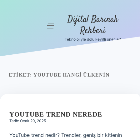
Dijital Barınak
menüyü
Rehberi
aç
Teknolojiyle dolu keyifli öneriler!
Anasayfa
Gizlilik
Politikası
ETIKET:
YOUTUBE HANGI ÜLKENIN
Yasal Uyarı
Hakkımızda
YOUTUBE TREND NEREDE
Tarih: Ocak 20, 2025
YouTube trend nedir? Trendler, geniş bir kitlenin