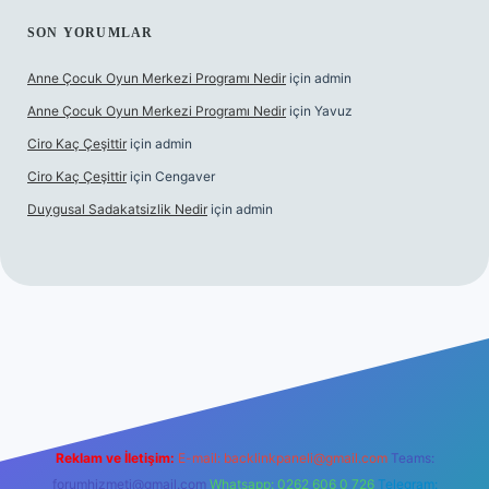
SON YORUMLAR
Anne Çocuk Oyun Merkezi Programı Nedir
için
admin
Anne Çocuk Oyun Merkezi Programı Nedir
için
Yavuz
Ciro Kaç Çeşittir
için
admin
Ciro Kaç Çeşittir
için
Cengaver
Duygusal Sadakatsizlik Nedir
için
admin
güncel giriş
https://www.betexper.xyz/
elexbetgiris.org
Reklam ve İletişim:
E-mail:
backlinkpaneli@gmail.com
Teams:
forumhizmeti@gmail.com
Whatsapp: 0262 606 0 726
Telegram: