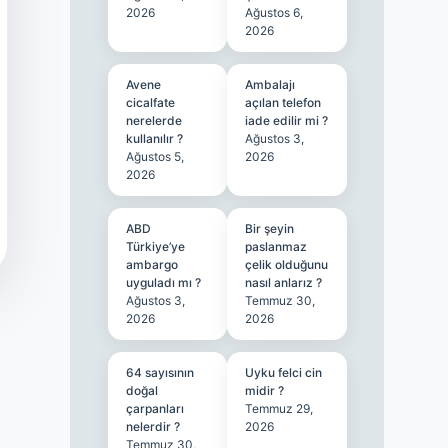
2026
Ağustos 6,
2026
Avene
Ambalajı
cicalfate
açılan telefon
nerelerde
iade edilir mi ?
kullanılır ?
Ağustos 3,
Ağustos 5,
2026
2026
ABD
Bir şeyin
Türkiye’ye
paslanmaz
ambargo
çelik olduğunu
uyguladı mı ?
nasıl anlarız ?
Ağustos 3,
Temmuz 30,
2026
2026
64 sayısının
Uyku felci cin
doğal
midir ?
çarpanları
Temmuz 29,
nelerdir ?
2026
Temmuz 30,