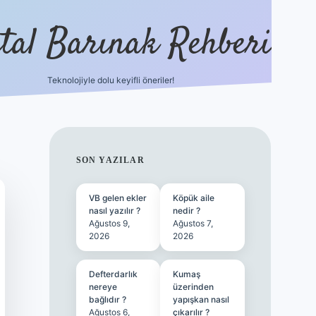
ital Barınak Rehberi
Teknolojiyle dolu keyifli öneriler!
hiltonbet güncel giri
SIDEBAR
SON YAZILAR
VB gelen ekler
Köpük aile
nasıl yazılır ?
nedir ?
Ağustos 9,
Ağustos 7,
2026
2026
Defterdarlık
Kumaş
nereye
üzerinden
bağlıdır ?
yapışkan nasıl
Ağustos 6,
çıkarılır ?