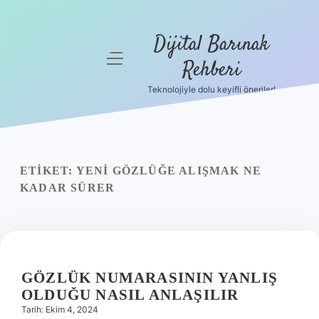
Dijital Barınak
menüyü
Rehberi
aç
Teknolojiyle dolu keyifli öneriler!
Anasayfa
Gizlilik
Politikası
ETIKET:
YENI GÖZLÜĞE ALIŞMAK NE
Yasal Uyarı
KADAR SÜRER
Hakkımızda
GÖZLÜK NUMARASININ YANLIŞ
OLDUĞU NASIL ANLAŞILIR
Tarih: Ekim 4, 2024