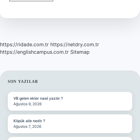
Numarasının
Yanlış
Olduğu
Nasıl
Anlaşılır
https://ridade.com.tr
https://netdry.com.tr
https://englishcampus.com.tr
Sitemap
SIDEBAR
SON YAZILAR
VB gelen ekler nasıl yazılır ?
Ağustos 9, 2026
Köpük aile nedir ?
Ağustos 7, 2026