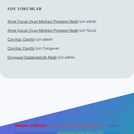
SON YORUMLAR
Anne Çocuk Oyun Merkezi Programı Nedir
için
admin
Anne Çocuk Oyun Merkezi Programı Nedir
için
Yavuz
Ciro Kaç Çeşittir
için
admin
Ciro Kaç Çeşittir
için
Cengaver
Duygusal Sadakatsizlik Nedir
için
admin
güncel giriş
https://www.betexper.xyz/
elexbetgiris.org
Reklam ve İletişim:
E-mail:
backlinkpaneli@gmail.com
Teams:
forumhizmeti@gmail.com
Whatsapp: 0262 606 0 726
Telegram: