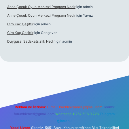
Anne Çocuk Oyun Merkezi Programı Nedir
için
admin
Anne Çocuk Oyun Merkezi Programı Nedir
için
Yavuz
Ciro Kaç Çeşittir
için
admin
Ciro Kaç Çeşittir
için
Cengaver
Duygusal Sadakatsizlik Nedir
için
admin
üncel giriş
https://www.betexper.xyz/
elexbetgiris.org
Reklam ve İletişim:
E-mail:
backlinkpaneli@gmail.com
Teams:
forumhizmeti@gmail.com
Whatsapp: 0262 606 0 726
Telegram:
@karabul
Yasal Uyarı:
Sitemiz, 5651 Sayılı Kanun gereğince Bilgi Teknolojileri