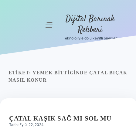
Dijital Barınak
menüyü
Rehberi
aç
Teknolojiyle dolu keyifli öneriler!
Anasayfa
Gizlilik
Politikası
ETIKET:
YEMEK BITTIGINDE ÇATAL BIÇAK
Yasal Uyarı
NASIL KONUR
Hakkımızda
ÇATAL KAŞIK SAĞ MI SOL MU
Tarih: Eylül 22, 2024