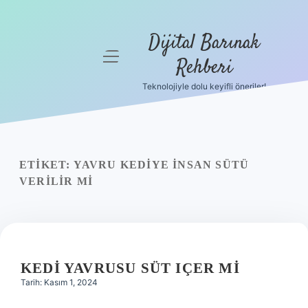
Dijital Barınak
menüyü
Rehberi
aç
Teknolojiyle dolu keyifli öneriler!
Anasayfa
Gizlilik
Politikası
ETIKET:
YAVRU KEDIYE INSAN SÜTÜ
Yasal Uyarı
VERILIR MI
Hakkımızda
KEDI YAVRUSU SÜT IÇER MI
Tarih: Kasım 1, 2024