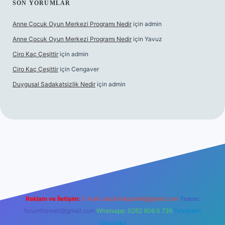
SON YORUMLAR
Anne Çocuk Oyun Merkezi Programı Nedir
için
admin
Anne Çocuk Oyun Merkezi Programı Nedir
için
Yavuz
Ciro Kaç Çeşittir
için
admin
Ciro Kaç Çeşittir
için
Cengaver
Duygusal Sadakatsizlik Nedir
için
admin
bet güncel giriş
https://www.betexper.xyz/
elexbetgiris.org
Reklam ve İletişim:
E-mail:
backlinkpaneli@gmail.com
Teams:
forumhizmeti@gmail.com
Whatsapp: 0262 606 0 726
Telegram:
@karabul