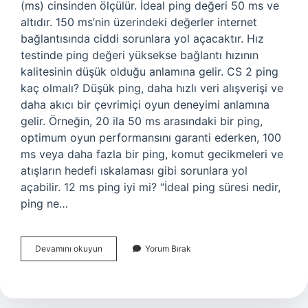
(ms) cinsinden ölçülür. İdeal ping değeri 50 ms ve
altıdır. 150 ms’nin üzerindeki değerler internet
bağlantısında ciddi sorunlara yol açacaktır. Hız
testinde ping değeri yüksekse bağlantı hızının
kalitesinin düşük olduğu anlamına gelir. CS 2 ping
kaç olmalı? Düşük ping, daha hızlı veri alışverişi ve
daha akıcı bir çevrimiçi oyun deneyimi anlamına
gelir. Örneğin, 20 ila 50 ms arasındaki bir ping,
optimum oyun performansını garanti ederken, 100
ms veya daha fazla bir ping, komut gecikmeleri ve
atışların hedefi ıskalaması gibi sorunlara yol
açabilir. 12 ms ping iyi mi? “İdeal ping süresi nedir,
ping ne…
Fc
Devamını okuyun
Yorum Bırak
24
Ping
Kaç
Olmalı