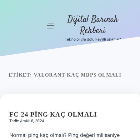
Dijital Barınak
menüyü
Rehberi
aç
Teknolojiyle dolu keyifli öneriler!
Anasayfa
Gizlilik
Politikası
ETIKET:
VALORANT KAÇ MBPS OLMALI
Yasal Uyarı
Hakkımızda
FC 24 PING KAÇ OLMALI
Tarih: Aralık 6, 2024
Normal ping kaç olmalı? Ping değeri milisaniye