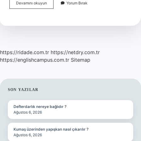
Hissetmeye
Devamını okuyun
Yorum Bırak
Hangi
Ses
Olayı
Vardır
https://ridade.com.tr
https://netdry.com.tr
https://englishcampus.com.tr
Sitemap
SIDEBAR
SON YAZILAR
Defterdarlık nereye bağlıdır ?
Ağustos 6, 2026
Kumaş üzerinden yapışkan nasıl çıkarılır ?
Ağustos 6, 2026