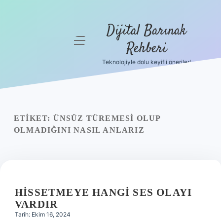
Dijital Barınak
menüyü
Rehberi
aç
Teknolojiyle dolu keyifli öneriler!
Anasayfa
Gizlilik
Politikası
ETIKET:
ÜNSÜZ TÜREMESI OLUP
Yasal Uyarı
OLMADIĞINI NASIL ANLARIZ
Hakkımızda
HISSETMEYE HANGI SES OLAYI
VARDIR
Tarih: Ekim 16, 2024