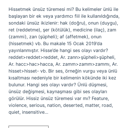
Hissetmek ünsüz türemesi mi? Bu kelimeler ünlü ile
başlayan bir ek veya yardımcı fiil ile kullanıldığında,
sondaki ünsüz ikizlenir: hak (doğru), onun (duygu),
ret (reddetme), şer (kötülük), medicine (ilaç), zam
(zammi), zan (şüpheli); af (affetmek), onun
(hissetmek) vb. Bu makale 15 Ocak 2019’da
yayınlanmıştır. Hisse’de hangi ses olayı vardır?
reddet>reddet>reddet, Ar. zann>şüpheli>şüpheli,
Ar. hacc>hac>hacca, Ar. zamm>zamm>zammı, Ar.
hisset>hisset- vb. Bir ses, örneğin vurgu veya ünlü
kısaltması nedeniyle bir kelimenin kökünde iki kez
bulunur. Hangi ses olayı vardır? Ünlü düşmesi,
ünsüz değişmesi, kaynaşması gibi ses olayları
görülür. Hissiz ünsüz türemesi var mı? Feature,
violence, serious, nation, deserted, matter, road,
quiet, insensitive…