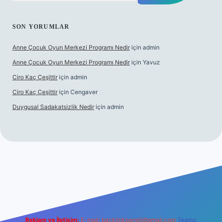
SON YORUMLAR
Anne Çocuk Oyun Merkezi Programı Nedir
için
admin
Anne Çocuk Oyun Merkezi Programı Nedir
için
Yavuz
Ciro Kaç Çeşittir
için
admin
Ciro Kaç Çeşittir
için
Cengaver
Duygusal Sadakatsizlik Nedir
için
admin
ncel giriş
https://www.betexper.xyz/
elexbetgiris.org
Reklam ve İletişim:
E-mail:
backlinkpaneli@gmail.com
Teams: