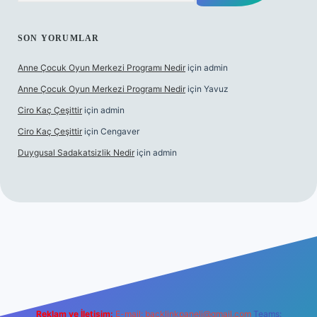
SON YORUMLAR
Anne Çocuk Oyun Merkezi Programı Nedir
için
admin
Anne Çocuk Oyun Merkezi Programı Nedir
için
Yavuz
Ciro Kaç Çeşittir
için
admin
Ciro Kaç Çeşittir
için
Cengaver
Duygusal Sadakatsizlik Nedir
için
admin
ncel giriş
https://www.betexper.xyz/
elexbetgiris.org
Reklam ve İletişim:
E-mail:
backlinkpaneli@gmail.com
Teams: