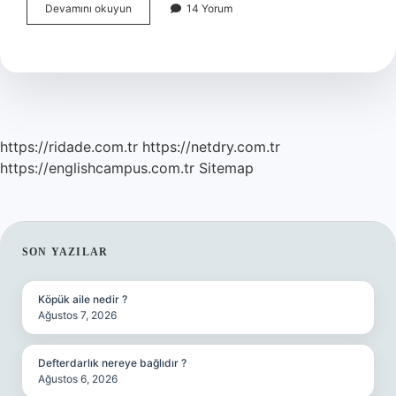
UAVT
Devamını okuyun
14 Yorum
kodu
nedir
nasıl
alınır
https://ridade.com.tr
https://netdry.com.tr
https://englishcampus.com.tr
Sitemap
SIDEBAR
SON YAZILAR
Köpük aile nedir ?
Ağustos 7, 2026
Defterdarlık nereye bağlıdır ?
Ağustos 6, 2026