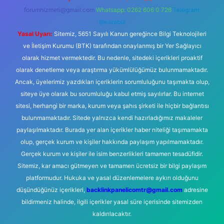
forumhizmeti@gmail.com
Whatsapp: 0262 606 0 726
Telegram:
@karabul
Yasal Uyarı:
Sitemiz, 5651 Sayılı Kanun gereğince Bilgi Teknolojileri
ve İletişim Kurumu (BTK) tarafından onaylanmış bir Yer Sağlayıcı
olarak hizmet vermektedir. Bu nedenle, sitedeki içerikleri proaktif
olarak denetleme veya araştırma yükümlülüğümüz bulunmamaktadır.
Ancak, üyelerimiz yazdıkları içeriklerin sorumluluğunu taşımakta olup,
siteye üye olarak bu sorumluluğu kabul etmiş sayılırlar. Bu internet
sitesi, herhangi bir marka, kurum veya şahıs şirketi ile hiçbir bağlantısı
bulunmamaktadır. Sitede yalnızca kendi hazırladığımız makaleler
paylaşılmaktadır. Burada yer alan içerikler haber niteliği taşımamakta
olup, gerçek kurum ve kişiler hakkında paylaşım yapılmamaktadır.
Gerçek kurum ve kişiler ile isim benzerlikleri tamamen tesadüfidir.
Sitemiz, kar amacı gütmeyen ve tamamen ücretsiz bir bilgi paylaşım
platformudur. Hukuka ve yasal düzenlemelere aykırı olduğunu
düşündüğünüz içerikleri,
backlinkpanelicomtr@gmail.com
adresine
bildirmeniz halinde, ilgili içerikler yasal süre içerisinde sitemizden
kaldırılacaktır.