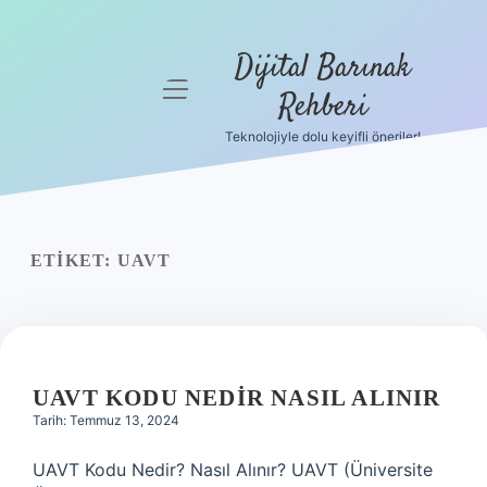
Dijital Barınak
menüyü
Rehberi
aç
Teknolojiyle dolu keyifli öneriler!
Anasayfa
Gizlilik
Politikası
ETIKET:
UAVT
Yasal Uyarı
Hakkımızda
UAVT KODU NEDIR NASIL ALINIR
Tarih: Temmuz 13, 2024
UAVT Kodu Nedir? Nasıl Alınır? UAVT (Üniversite