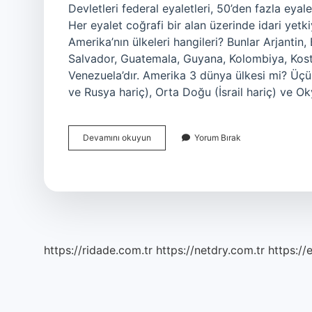
Devletleri federal eyaletleri, 50’den fazla eyalet
Her eyalet coğrafi bir alan üzerinde idari yetk
Amerika’nın ülkeleri hangileri? Bunlar Arjantin
Salvador, Guatemala, Guyana, Kolombiya, Kosta
Venezuela’dır. Amerika 3 dünya ülkesi mi? Üç
ve Rusya hariç), Orta Doğu (İsrail hariç) ve 
Amerika
Devamını okuyun
Yorum Bırak
Kaç
Tane
Ülke
Var
https://ridade.com.tr
https://netdry.com.tr
https://