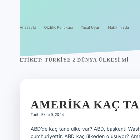
Anasayfa
Gizlilik Politikası
Yasal Uyarı
Hakkımızda
ETIKET:
TÜRKIYE 2 DÜNYA ÜLKESI MI
AMERIKA KAÇ TA
Tarih: Ekim 9, 2024
ABD’de kaç tane ülke var? ABD, başkenti Washi
cumhuriyettir. ABD kaç ülkeden oluşuyor? Ameri