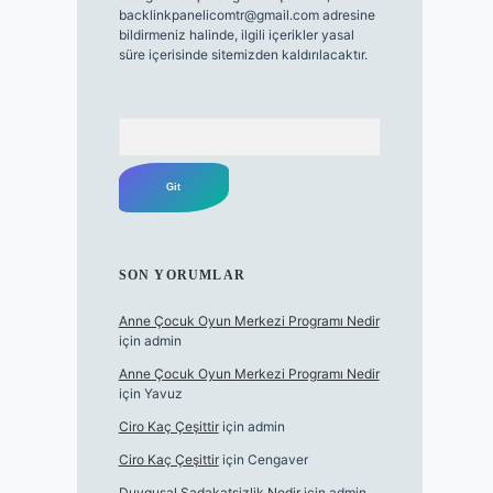
backlinkpanelicomtr@gmail.com
adresine
bildirmeniz halinde, ilgili içerikler yasal
süre içerisinde sitemizden kaldırılacaktır.
Arama
SON YORUMLAR
Anne Çocuk Oyun Merkezi Programı Nedir
için
admin
Anne Çocuk Oyun Merkezi Programı Nedir
için
Yavuz
Ciro Kaç Çeşittir
için
admin
Ciro Kaç Çeşittir
için
Cengaver
Duygusal Sadakatsizlik Nedir
için
admin