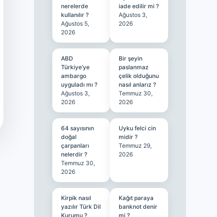
nerelerde
iade edilir mi ?
kullanılır ?
Ağustos 3,
Ağustos 5,
2026
2026
ABD
Bir şeyin
Türkiye’ye
paslanmaz
ambargo
çelik olduğunu
uyguladı mı ?
nasıl anlarız ?
Ağustos 3,
Temmuz 30,
2026
2026
64 sayısının
Uyku felci cin
doğal
midir ?
çarpanları
Temmuz 29,
nelerdir ?
2026
Temmuz 30,
2026
Kirpik nasıl
Kağıt paraya
yazılır Türk Dil
banknot denir
Kurumu ?
mi ?