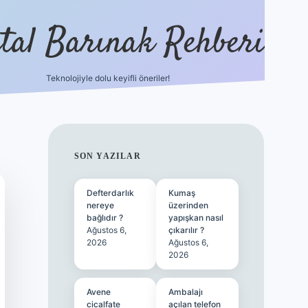
ital Barınak Rehberi
Teknolojiyle dolu keyifli öneriler!
hiltonbet güncel giriş
SIDEBAR
SON YAZILAR
Defterdarlık
Kumaş
nereye
üzerinden
bağlıdır ?
yapışkan nasıl
Ağustos 6,
çıkarılır ?
2026
Ağustos 6,
2026
Avene
Ambalajı
cicalfate
açılan telefon