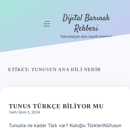
Dijital Barınak
menüyü
Rehberi
aç
Teknolojiyle dolu keyifli öneriler!
Anasayfa
Gizlilik
Politikası
ETIKET:
TUNUSUN ANA DILI NEDIR
Yasal Uyarı
Hakkımızda
TUNUS TÜRKÇE BILIYOR MU
Tarih: Ekim 3, 2024
Tunusta ne kadar Türk var? Kuloğlu TürkleriNüfusun