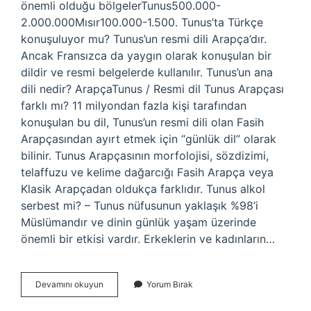
önemli olduğu bölgelerTunus500.000-
2.000.000Mısır100.000-1.500. Tunus’ta Türkçe
konuşuluyor mu? Tunus’un resmi dili Arapça’dır.
Ancak Fransızca da yaygın olarak konuşulan bir
dildir ve resmi belgelerde kullanılır. Tunus’un ana
dili nedir? ArapçaTunus / Resmi dil Tunus Arapçası
farklı mı? 11 milyondan fazla kişi tarafından
konuşulan bu dil, Tunus’un resmi dili olan Fasih
Arapçasından ayırt etmek için “günlük dil” olarak
bilinir. Tunus Arapçasının morfolojisi, sözdizimi,
telaffuzu ve kelime dağarcığı Fasih Arapça veya
Klasik Arapçadan oldukça farklıdır. Tunus alkol
serbest mi? – Tunus nüfusunun yaklaşık %98’i
Müslümandır ve dinin günlük yaşam üzerinde
önemli bir etkisi vardır. Erkeklerin ve kadınların…
Tunus
Devamını okuyun
Yorum Bırak
Türkçe
Biliyor