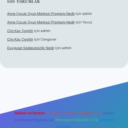
SON YORUMLAR
Anne Çocuk Oyun Merkezi Programı Nedir
için
admin
Anne Çocuk Oyun Merkezi Programı Nedir
için
Yavuz
Ciro Kaç Çeşittir
için
admin
Ciro Kaç Çeşittir
için
Cengaver
Duygusal Sadakatsizlik Nedir
için
admin
 güncel giriş
https://www.betexper.xyz/
elexbetgiris.org
Reklam ve İletişim:
E-mail:
backlinkpaneli@gmail.com
Teams:
forumhizmeti@gmail.com
Whatsapp: 0262 606 0 726
Telegram:
@karabul