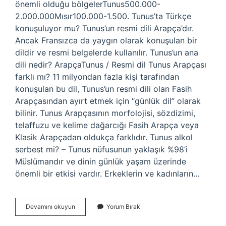
önemli olduğu bölgelerTunus500.000-
2.000.000Mısır100.000-1.500. Tunus’ta Türkçe
konuşuluyor mu? Tunus’un resmi dili Arapça’dır.
Ancak Fransızca da yaygın olarak konuşulan bir
dildir ve resmi belgelerde kullanılır. Tunus’un ana
dili nedir? ArapçaTunus / Resmi dil Tunus Arapçası
farklı mı? 11 milyondan fazla kişi tarafından
konuşulan bu dil, Tunus’un resmi dili olan Fasih
Arapçasından ayırt etmek için “günlük dil” olarak
bilinir. Tunus Arapçasının morfolojisi, sözdizimi,
telaffuzu ve kelime dağarcığı Fasih Arapça veya
Klasik Arapçadan oldukça farklıdır. Tunus alkol
serbest mi? – Tunus nüfusunun yaklaşık %98’i
Müslümandır ve dinin günlük yaşam üzerinde
önemli bir etkisi vardır. Erkeklerin ve kadınların…
Tunus
Devamını okuyun
Yorum Bırak
Türkçe
Biliyor