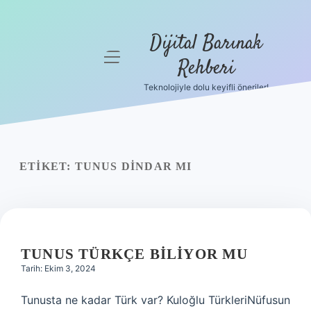
Dijital Barınak
menüyü
Rehberi
aç
Teknolojiyle dolu keyifli öneriler!
Anasayfa
Gizlilik
Politikası
ETIKET:
TUNUS DINDAR MI
Yasal Uyarı
Hakkımızda
TUNUS TÜRKÇE BILIYOR MU
Tarih: Ekim 3, 2024
Tunusta ne kadar Türk var? Kuloğlu TürkleriNüfusun