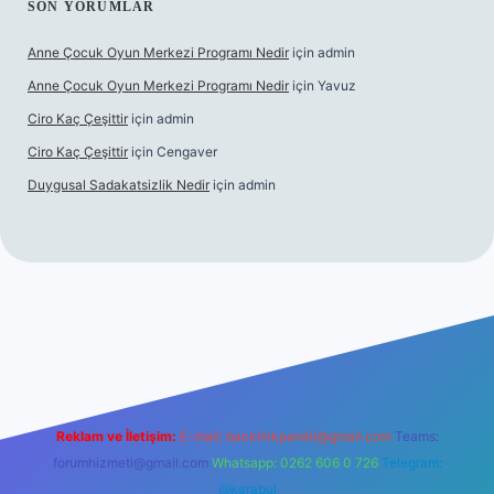
SON YORUMLAR
Anne Çocuk Oyun Merkezi Programı Nedir
için
admin
Anne Çocuk Oyun Merkezi Programı Nedir
için
Yavuz
Ciro Kaç Çeşittir
için
admin
Ciro Kaç Çeşittir
için
Cengaver
Duygusal Sadakatsizlik Nedir
için
admin
güncel giriş
https://www.betexper.xyz/
elexbetgiris.org
Reklam ve İletişim:
E-mail:
backlinkpaneli@gmail.com
Teams:
forumhizmeti@gmail.com
Whatsapp: 0262 606 0 726
Telegram:
@karabul