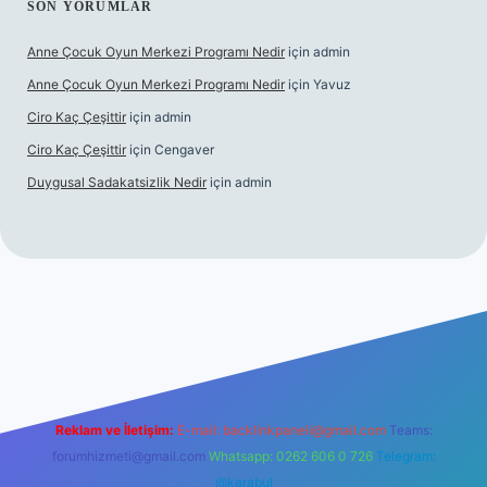
SON YORUMLAR
Anne Çocuk Oyun Merkezi Programı Nedir
için
admin
Anne Çocuk Oyun Merkezi Programı Nedir
için
Yavuz
Ciro Kaç Çeşittir
için
admin
Ciro Kaç Çeşittir
için
Cengaver
Duygusal Sadakatsizlik Nedir
için
admin
üncel giriş
https://www.betexper.xyz/
elexbetgiris.org
Reklam ve İletişim:
E-mail:
backlinkpaneli@gmail.com
Teams:
forumhizmeti@gmail.com
Whatsapp: 0262 606 0 726
Telegram:
@karabul