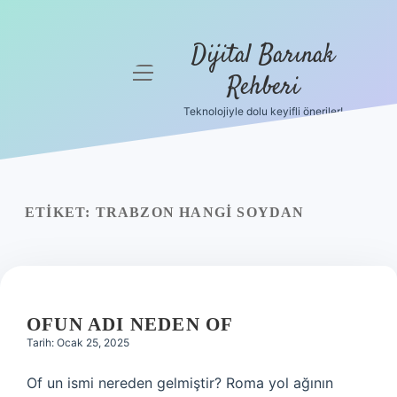
Dijital Barınak
menüyü
Rehberi
aç
Teknolojiyle dolu keyifli öneriler!
Anasayfa
Gizlilik
Politikası
ETIKET:
TRABZON HANGI SOYDAN
Yasal Uyarı
Hakkımızda
OFUN ADI NEDEN OF
Tarih: Ocak 25, 2025
Of un ismi nereden gelmiştir? Roma yol ağının