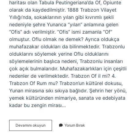
haritası olan Tabula Peutingeriana’da Of, Opiunte
olarak da kaydedilmiştir. 1888 Trabzon Vilayet
Yıllığı’nda, sokaklarının yılan gibi kıvrımlı şekli
nedeniyle şehre Yunanca “yılan” anlamına gelen
“Ofis” adı verilmiştir. “Ofis” ismi zamanla “Of”
olmuştur. Oflu olmak ne demek? Ayrıca oldukça
muhafazakar oldukları da bilinmektedir. Trabzonlu
olduklarını söylemek yerine Oflu olduklarını
söylemelerinin başlıca nedeni, Trabzonlu insanları
çok açık bulmalarıdır. Muhafazakarlıkları için çeşitli
nedenler de verilmektedir. Trabzon Of il mi? 4.
Trabzon Of Rum mu? Trabzon’un kültürel dokusu,
Yunan mirasına sıkı sıkıya bağlıdır. Şehrin her yönü,
yemek kültüründen mimariye, sanata ve edebiyata
kadar bu zengin mirası…
Ofun
Devamını okuyun
Yorum Bırak
Adı
Neden