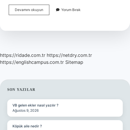
Tişört
Devamını okuyun
Yorum Bırak
Baskısı
Için
Hangi
Kağıt
Kullanılır
https://ridade.com.tr
https://netdry.com.tr
https://englishcampus.com.tr
Sitemap
SIDEBAR
SON YAZILAR
VB gelen ekler nasıl yazılır ?
Ağustos 9, 2026
Köpük aile nedir ?