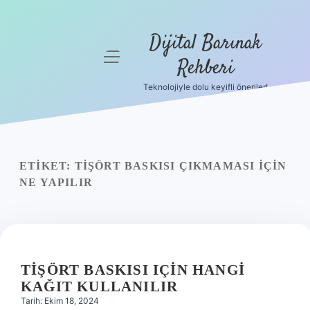
Dijital Barınak
menüyü
Rehberi
aç
Teknolojiyle dolu keyifli öneriler!
Anasayfa
Gizlilik
Politikası
ETIKET:
TIŞÖRT BASKISI ÇIKMAMASI IÇIN
Yasal Uyarı
NE YAPILIR
Hakkımızda
TIŞÖRT BASKISI IÇIN HANGI
KAĞIT KULLANILIR
Tarih: Ekim 18, 2024