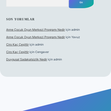
SON YORUMLAR
Anne Çocuk Oyun Merkezi Programı Nedir
için
admin
Anne Çocuk Oyun Merkezi Programı Nedir
için
Yavuz
Ciro Kaç Çeşittir
için
admin
Ciro Kaç Çeşittir
için
Cengaver
Duygusal Sadakatsizlik Nedir
için
admin
ncel giriş
https://www.betexper.xyz/
elexbetgiris.org