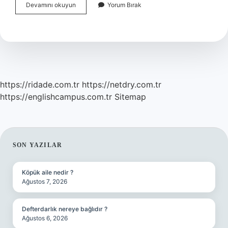
Yeni
Devamını okuyun
Yorum Bırak
Çağ
Hangi
Olayla
Başladı
https://ridade.com.tr
https://netdry.com.tr
https://englishcampus.com.tr
Sitemap
SIDEBAR
SON YAZILAR
Köpük aile nedir ?
Ağustos 7, 2026
Defterdarlık nereye bağlıdır ?
Ağustos 6, 2026