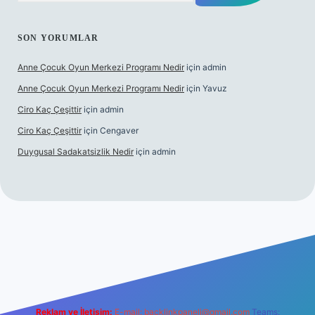
SON YORUMLAR
Anne Çocuk Oyun Merkezi Programı Nedir
için
admin
Anne Çocuk Oyun Merkezi Programı Nedir
için
Yavuz
Ciro Kaç Çeşittir
için
admin
Ciro Kaç Çeşittir
için
Cengaver
Duygusal Sadakatsizlik Nedir
için
admin
ncel giriş
https://www.betexper.xyz/
elexbetgiris.org
Reklam ve İletişim:
E-mail:
backlinkpaneli@gmail.com
Teams: