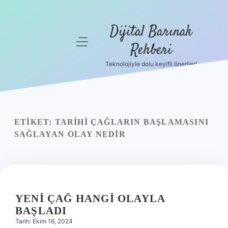
Dijital Barınak
menüyü
Rehberi
aç
Teknolojiyle dolu keyifli öneriler!
Anasayfa
Gizlilik
Politikası
ETIKET:
TARIHI ÇAĞLARIN BAŞLAMASINI
Yasal Uyarı
SAĞLAYAN OLAY NEDIR
Hakkımızda
YENI ÇAĞ HANGI OLAYLA
BAŞLADI
Tarih: Ekim 16, 2024