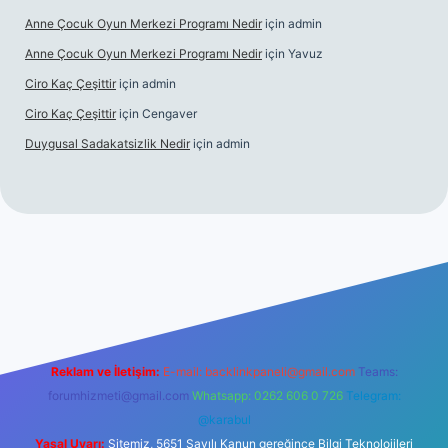
Anne Çocuk Oyun Merkezi Programı Nedir
için
admin
Anne Çocuk Oyun Merkezi Programı Nedir
için
Yavuz
Ciro Kaç Çeşittir
için
admin
Ciro Kaç Çeşittir
için
Cengaver
Duygusal Sadakatsizlik Nedir
için
admin
üncel giriş
https://www.betexper.xyz/
elexbetgiris.org
Reklam ve İletişim:
E-mail:
backlinkpaneli@gmail.com
Teams:
forumhizmeti@gmail.com
Whatsapp: 0262 606 0 726
Telegram:
@karabul
Yasal Uyarı:
Sitemiz, 5651 Sayılı Kanun gereğince Bilgi Teknolojileri