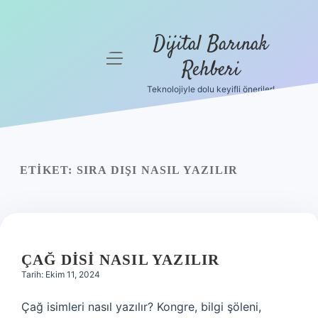
Dijital Barınak
menüyü
Rehberi
aç
Teknolojiyle dolu keyifli öneriler!
Anasayfa
Gizlilik
Politikası
ETIKET:
SIRA DIŞI NASIL YAZILIR
Yasal Uyarı
Hakkımızda
ÇAĞ DISI NASIL YAZILIR
Tarih: Ekim 11, 2024
Çağ isimleri nasıl yazılır? Kongre, bilgi şöleni,