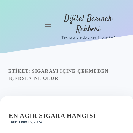
Dijital Barınak
menüyü
Rehberi
aç
Teknolojiyle dolu keyifli öneriler!
Anasayfa
Gizlilik
Politikası
ETIKET:
SIGARAYI IÇINE ÇEKMEDEN
Yasal Uyarı
IÇERSEN NE OLUR
Hakkımızda
EN AĞIR SIGARA HANGISI
Tarih: Ekim 16, 2024