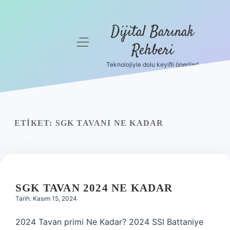
Dijital Barınak
menüyü
Rehberi
aç
Teknolojiyle dolu keyifli öneriler!
Anasayfa
Gizlilik
Politikası
ETIKET:
SGK TAVANI NE KADAR
Yasal Uyarı
Hakkımızda
SGK TAVAN 2024 NE KADAR
Tarih: Kasım 15, 2024
2024 Tavan primi Ne Kadar? 2024 SSI Battaniye