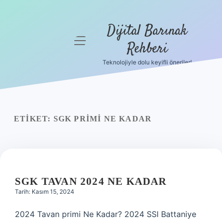
Dijital Barınak
menüyü
Rehberi
aç
Teknolojiyle dolu keyifli öneriler!
Anasayfa
Gizlilik
Politikası
ETIKET:
SGK PRIMI NE KADAR
Yasal Uyarı
Hakkımızda
SGK TAVAN 2024 NE KADAR
Tarih: Kasım 15, 2024
2024 Tavan primi Ne Kadar? 2024 SSI Battaniye