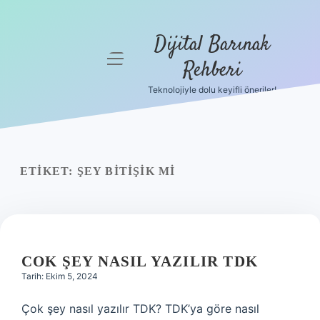
Dijital Barınak
menüyü
Rehberi
aç
Teknolojiyle dolu keyifli öneriler!
Anasayfa
Gizlilik
Politikası
ETIKET:
ŞEY BITIŞIK MI
Yasal Uyarı
Hakkımızda
COK ŞEY NASIL YAZILIR TDK
Tarih: Ekim 5, 2024
Çok şey nasıl yazılır TDK? TDK’ya göre nasıl