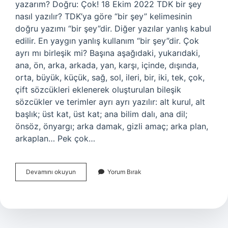
yazarım? Doğru: Çok! 18 Ekim 2022 TDK bir şey
nasıl yazılır? TDK’ya göre “bir şey” kelimesinin
doğru yazımı “bir şey”dir. Diğer yazılar yanlış kabul
edilir. En yaygın yanlış kullanım “bir şey”dir. Çok
ayrı mı birleşik mi? Başına aşağıdaki, yukarıdaki,
ana, ön, arka, arkada, yan, karşı, içinde, dışında,
orta, büyük, küçük, sağ, sol, ileri, bir, iki, tek, çok,
çift sözcükleri eklenerek oluşturulan bileşik
sözcükler ve terimler ayrı ayrı yazılır: alt kurul, alt
başlık; üst kat, üst kat; ana bilim dalı, ana dil;
önsöz, önyargı; arka damak, gizli amaç; arka plan,
arkaplan… Pek çok…
Cok
Devamını okuyun
Yorum Bırak
Şey
Nasıl
Yazılır
Tdk