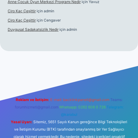
Anne Çocuk Oyun Merkezi Programı Nedir
için
Yavuz
Ciro Kaç Çeşittir
için
admin
Ciro Kaç Çeşittir
için
Cengaver
Duygusal Sadakatsizlik Nedir
için
admin
güncel giriş
https://www.betexper.xyz/
elexbetgiris.org
Reklam ve İletişim:
E-mail:
backlinkpaneli@gmail.com
Teams:
forumhizmeti@gmail.com
Whatsapp: 0262 606 0 726
Telegram:
@karabul
Yasal Uyarı:
Sitemiz, 5651 Sayılı Kanun gereğince Bilgi Teknolojileri
ve İletişim Kurumu (BTK) tarafından onaylanmış bir Yer Sağlayıcı
olarak hizmet vermektedir. Bu nedenle, sitedeki içerikleri proaktif