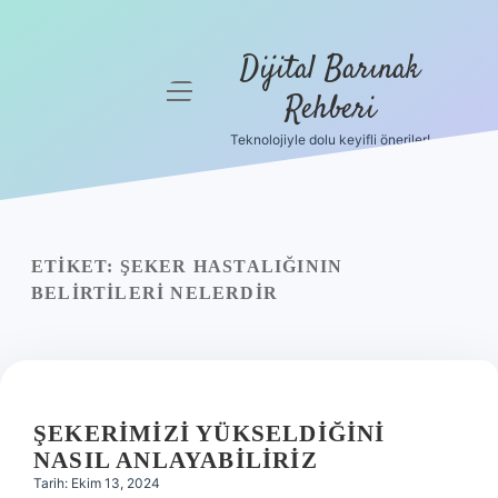
Dijital Barınak
menüyü
Rehberi
aç
Teknolojiyle dolu keyifli öneriler!
Anasayfa
Gizlilik
Politikası
ETIKET:
ŞEKER HASTALIĞININ
Yasal Uyarı
BELIRTILERI NELERDIR
Hakkımızda
ŞEKERIMIZI YÜKSELDIĞINI
NASIL ANLAYABILIRIZ
Tarih: Ekim 13, 2024