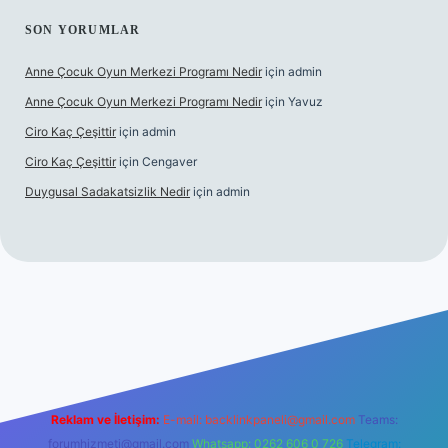
SON YORUMLAR
Anne Çocuk Oyun Merkezi Programı Nedir
için
admin
Anne Çocuk Oyun Merkezi Programı Nedir
için
Yavuz
Ciro Kaç Çeşittir
için
admin
Ciro Kaç Çeşittir
için
Cengaver
Duygusal Sadakatsizlik Nedir
için
admin
üncel giriş
https://www.betexper.xyz/
elexbetgiris.org
Reklam ve İletişim:
E-mail:
backlinkpaneli@gmail.com
Teams:
forumhizmeti@gmail.com
Whatsapp: 0262 606 0 726
Telegram: