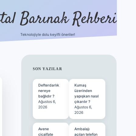
ital Barınak Rehberi
Teknolojiyle dolu keyifli öneriler!
hiltonbet güncel giri
SIDEBAR
SON YAZILAR
Defterdarlık
Kumaş
nereye
üzerinden
bağlıdır ?
yapışkan nasıl
Ağustos 6,
çıkarılır ?
2026
Ağustos 6,
2026
Avene
Ambalajı
cicalfate
açılan telefon