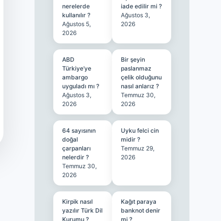
nerelerde
iade edilir mi ?
kullanılır ?
Ağustos 3,
Ağustos 5,
2026
2026
ABD
Bir şeyin
Türkiye’ye
paslanmaz
ambargo
çelik olduğunu
uyguladı mı ?
nasıl anlarız ?
Ağustos 3,
Temmuz 30,
2026
2026
64 sayısının
Uyku felci cin
doğal
midir ?
çarpanları
Temmuz 29,
nelerdir ?
2026
Temmuz 30,
2026
Kirpik nasıl
Kağıt paraya
yazılır Türk Dil
banknot denir
Kurumu ?
mi ?