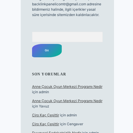
backlinkpanelicomtr@gmail.com
adresine
bildirmeniz halinde, ilgili içerikler yasal
süre içerisinde sitemizden kaldırılacaktır.
Arama
SON YORUMLAR
Anne Çocuk Oyun Merkezi Programı Nedir
için
admin
Anne Çocuk Oyun Merkezi Programı Nedir
için
Yavuz
Ciro Kaç Çeşittir
için
admin
Ciro Kaç Çeşittir
için
Cengaver
Duygusal Sadakatsizlik Nedir
için
admin