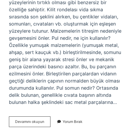
yüzeylerinin tırtıklı olması gibi benzersiz bir
özelliğe sahiptir. Kilit rondelası vida sıkma
sırasında son şeklini alırken, bu çentikler vidaları,
somunları, cıvataları vb. oluşturmak için eşleşen
yüzeylere tutunur. Malzemelerin titreşim nedeniyle
gevşemesini önler. Pul nedir, ne için kullanılır?
Özellikle yumuşak malzemelerin (yumuşak metal,
ahşap, sert kauçuk vb.) birleştirilmesinde, somunu
geniş bir alana yayarak stresi önler ve mekanik
parça üzerindeki basıncı azaltır. Bu, bu parçanın
ezilmesini önler. Birleştirilen parçalardan vidanın
geçtiği deliklerin çapının normalden büyük olması
durumunda kullanılır. Pul somun nedir? Ortasında
delik bulunan, genellikle cıvata başının altında
bulunan halka şeklindeki sac metal parçalarına…
Somun
Devamını okuyun
Yorum Bırak
Pul
Ne