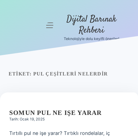
Dijital Barınak
menüyü
Rehberi
aç
Teknolojiyle dolu keyifli öneriler!
Anasayfa
Gizlilik
Politikası
ETIKET:
PUL ÇEŞITLERI NELERDIR
Yasal Uyarı
Hakkımızda
SOMUN PUL NE IŞE YARAR
Tarih: Ocak 19, 2025
Tırtıllı pul ne işe yarar? Tırtıklı rondelalar, iç