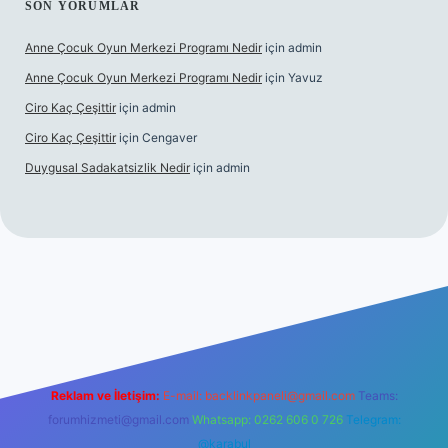
SON YORUMLAR
Anne Çocuk Oyun Merkezi Programı Nedir
için
admin
Anne Çocuk Oyun Merkezi Programı Nedir
için
Yavuz
Ciro Kaç Çeşittir
için
admin
Ciro Kaç Çeşittir
için
Cengaver
Duygusal Sadakatsizlik Nedir
için
admin
üncel giriş
https://www.betexper.xyz/
elexbetgiris.org
Reklam ve İletişim:
E-mail:
backlinkpaneli@gmail.com
Teams:
forumhizmeti@gmail.com
Whatsapp: 0262 606 0 726
Telegram:
@karabul