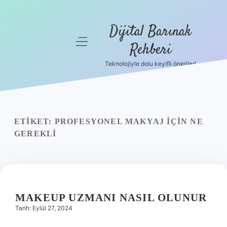
Dijital Barınak
menüyü
Rehberi
aç
Teknolojiyle dolu keyifli öneriler!
Anasayfa
Gizlilik
Politikası
ETIKET:
PROFESYONEL MAKYAJ IÇIN NE
Yasal Uyarı
GEREKLI
Hakkımızda
MAKEUP UZMANI NASIL OLUNUR
Tarih: Eylül 27, 2024