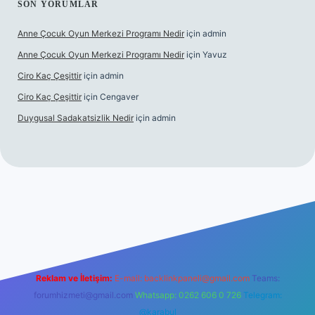
SON YORUMLAR
Anne Çocuk Oyun Merkezi Programı Nedir
için
admin
Anne Çocuk Oyun Merkezi Programı Nedir
için
Yavuz
Ciro Kaç Çeşittir
için
admin
Ciro Kaç Çeşittir
için
Cengaver
Duygusal Sadakatsizlik Nedir
için
admin
üncel giriş
https://www.betexper.xyz/
elexbetgiris.org
Reklam ve İletişim:
E-mail:
backlinkpaneli@gmail.com
Teams:
forumhizmeti@gmail.com
Whatsapp: 0262 606 0 726
Telegram:
@karabul