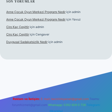
SON YORUMLAR
Anne Çocuk Oyun Merkezi Programı Nedir
için
admin
Anne Çocuk Oyun Merkezi Programı Nedir
için
Yavuz
Ciro Kaç Çeşittir
için
admin
Ciro Kaç Çeşittir
için
Cengaver
Duygusal Sadakatsizlik Nedir
için
admin
üncel giriş
https://www.betexper.xyz/
elexbetgiris.org
Reklam ve İletişim:
E-mail:
backlinkpaneli@gmail.com
Teams:
forumhizmeti@gmail.com
Whatsapp: 0262 606 0 726
Telegram:
@karabul