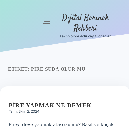
Dijital Barınak
menüyü
Rehberi
aç
Teknolojiyle dolu keyifli öneriler!
Anasayfa
Gizlilik
Politikası
ETIKET:
PIRE SUDA ÖLÜR MÜ
Yasal Uyarı
Hakkımızda
PIRE YAPMAK NE DEMEK
Tarih: Ekim 2, 2024
Pireyi deve yapmak atasözü mü? Basit ve küçük